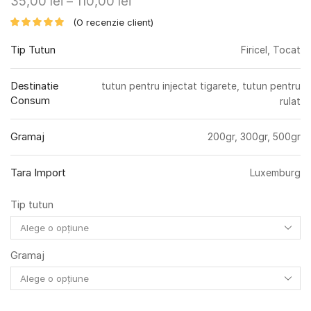
35,00
lei
–
110,00
lei
(O recenzie client)
Tip Tutun
Firicel, Tocat
Destinatie
tutun pentru injectat tigarete, tutun pentru
Consum
rulat
Gramaj
200gr, 300gr, 500gr
Tara Import
Luxemburg
Tip tutun
Gramaj