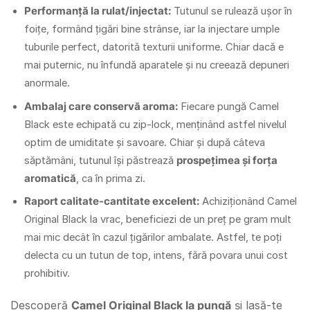
Performanță la rulat/injectat:
Tutunul se rulează ușor în
foițe, formând țigări bine strânse, iar la injectare umple
tuburile perfect, datorită texturii uniforme. Chiar dacă e
mai puternic, nu înfundă aparatele și nu creează depuneri
anormale.
Ambalaj care conservă aroma:
Fiecare pungă Camel
Black este echipată cu zip-lock, menținând astfel nivelul
optim de umiditate și savoare. Chiar și după câteva
săptămâni, tutunul își păstrează
prospețimea și forța
aromatică
, ca în prima zi.
Raport calitate-cantitate excelent:
Achiziționând Camel
Original Black la vrac, beneficiezi de un preț pe gram mult
mai mic decât în cazul țigărilor ambalate. Astfel, te poți
delecta cu un tutun de top, intens, fără povara unui cost
prohibitiv.
Descoperă
Camel Original Black la pungă
și lasă-te