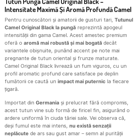
Tutun Punga Camel Original Black –
Intensitate Maximă Și Aromă Profundă Camel
Pentru cunoscători și amatorii de gusturi tari,
Tutunul
Camel Original Black la pungă
reprezintă apogeul
intensității din gama Camel. Acest amestec premium
oferă o
aromă mai robustă și mai bogată
decât
variantele obișnuite, punând accent pe note mai
pregnante de tutun oriental și frunze maturate.
Camel Original Black livrează un fum viguros, cu un
profil aromatic profund care satisface pe deplin
fumătorii ce caută un
impact mai puternic
la fiecare
țigară.
Importat din
Germania
și prelucrat fără compromis,
acest tutun vine sub formă de firicel fin, asigurând o
ardere uniformă în ciuda tăriei sale. Vei observa că,
deși fumul este mai intens,
nu există senzații
neplăcute
de ars sau gust amar – semn al purității