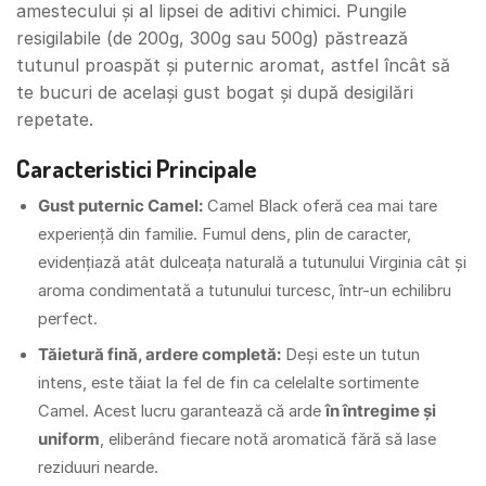
amestecului și al lipsei de aditivi chimici. Pungile
resigilabile (de 200g, 300g sau 500g) păstrează
tutunul proaspăt și puternic aromat, astfel încât să
te bucuri de același gust bogat și după desigilări
repetate.
Caracteristici Principale
Gust puternic Camel:
Camel Black oferă cea mai tare
experiență din familie. Fumul dens, plin de caracter,
evidențiază atât dulceața naturală a tutunului Virginia cât și
aroma condimentată a tutunului turcesc, într-un echilibru
perfect.
Tăietură fină, ardere completă:
Deși este un tutun
intens, este tăiat la fel de fin ca celelalte sortimente
Camel. Acest lucru garantează că arde
în întregime și
uniform
, eliberând fiecare notă aromatică fără să lase
reziduuri nearde.