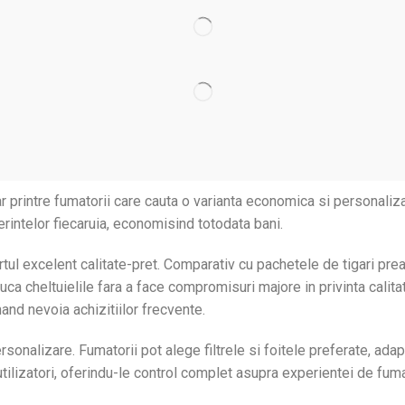
 printre fumatorii care cauta o varianta economica si personaliza
ferintelor fiecaruia, economisind totodata bani.
portul excelent calitate-pret. Comparativ cu pachetele de tigari pr
uca cheltuielile fara a face compromisuri majore in privinta calita
and nevoia achizitiilor frecvente.
sonalizare. Fumatorii pot alege filtrele si foitele preferate, adap
 utilizatori, oferindu-le control complet asupra experientei de fuma