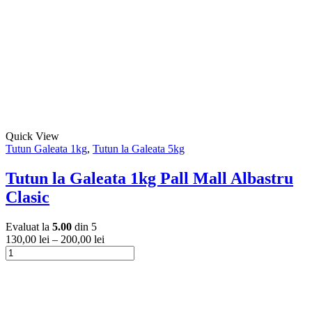
Acest
Quick View
produs
Tutun Galeata 1kg
,
Tutun la Galeata 5kg
are
mai
Tutun la Galeata 1kg Pall Mall Albastru
multe
Clasic
variații.
Opțiunile
pot
Evaluat la
5.00
din 5
fi
130,00
lei
–
200,00
lei
alese
Cantitate
în
Tutun
Acest
pagina
la
produs
produsului.
Galeata
are
1kg
mai