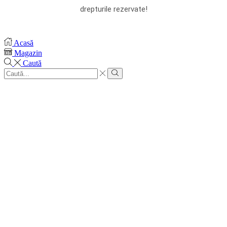
drepturile rezervate!
Acasă
Magazin
Caută
Search
input
Cauta