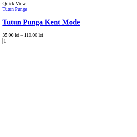
Acest
Quick View
produs
Tutun Punga
are
mai
Tutun Punga Kent Mode
multe
variații.
35,00
lei
–
110,00
lei
Opțiunile
Cantitate
pot
Tutun
Acest
fi
Punga
produs
alese
Kent
are
în
Mode
mai
pagina
multe
produsului.
variații.
Opțiunile
pot
fi
alese
în
pagina
produsului.