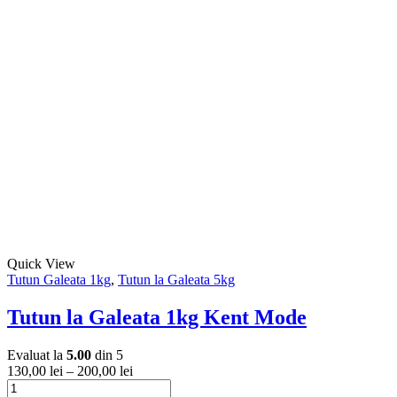
la
produs
în
Galeata
are
pagina
1kg
mai
produsului.
Kent
multe
8
variații.
Opțiunile
pot
fi
alese
în
pagina
produsului.
Acest
Quick View
produs
Tutun Galeata 1kg
,
Tutun la Galeata 5kg
are
mai
Tutun la Galeata 1kg Kent Mode
multe
variații.
Evaluat la
5.00
din 5
Opțiunile
130,00
lei
–
200,00
lei
pot
Cantitate
fi