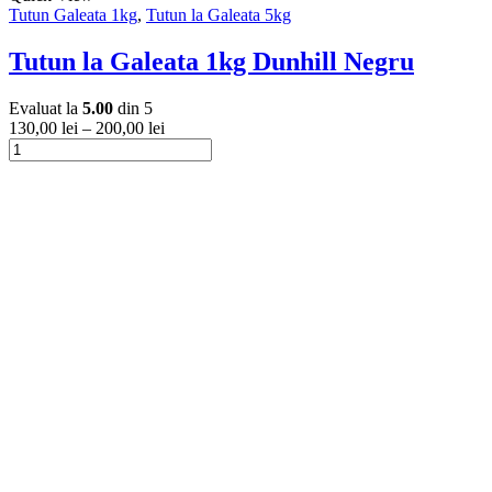
produs
Tutun Galeata 1kg
,
Tutun la Galeata 5kg
are
mai
Tutun la Galeata 1kg Dunhill Negru
multe
variații.
Evaluat la
5.00
din 5
Opțiunile
130,00
lei
–
200,00
lei
pot
Cantitate
fi
Tutun
Acest
alese
la
produs
în
Galeata
are
pagina
1kg
mai
produsului.
Dunhill
multe
Negru
variații.
Opțiunile
pot
fi
alese
în
pagina
produsului.