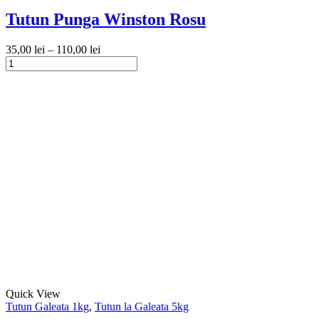
are
mai
Tutun Punga Winston Rosu
multe
variații.
35,00
lei
–
110,00
lei
Opțiunile
Cantitate
pot
Tutun
Acest
fi
Punga
produs
alese
Winston
are
în
Rosu
mai
pagina
multe
produsului.
variații.
Opțiunile
pot
fi
alese
în
pagina
produsului.
Acest
Quick View
produs
Tutun Galeata 1kg
,
Tutun la Galeata 5kg
are