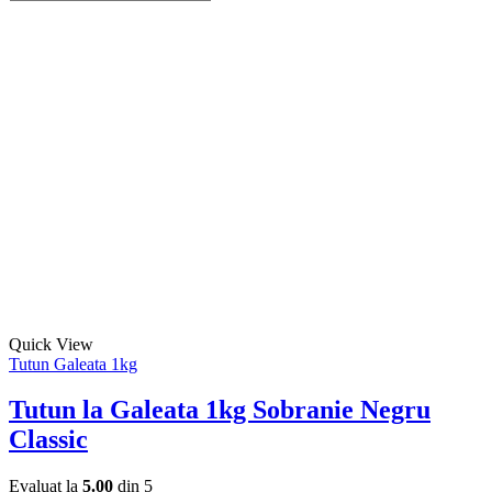
Tutun
Acest
alese
la
produs
în
Galeata
are
pagina
1kg
mai
produsului.
Kent
multe
Mode
variații.
Opțiunile
pot
fi
alese
în
pagina
produsului.
Acest
Quick View
produs
Tutun Galeata 1kg
are
mai
Tutun la Galeata 1kg Sobranie Negru
multe
Classic
variații.
Opțiunile
pot
Evaluat la
5.00
din 5