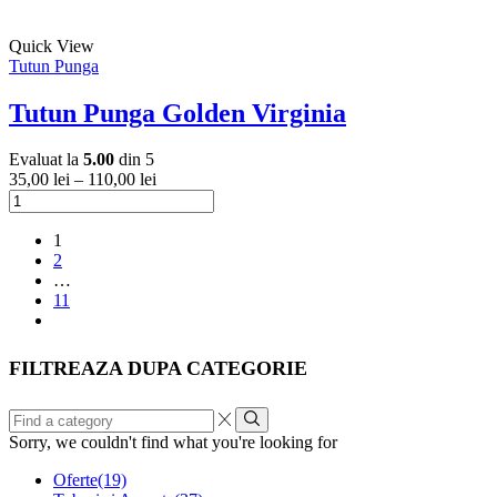
Acest
Quick View
produs
Tutun Punga
are
mai
Tutun Punga Golden Virginia
multe
variații.
Evaluat la
5.00
din 5
Opțiunile
35,00
lei
–
110,00
lei
pot
Cantitate
fi
Tutun
Acest
alese
Punga
1
produs
în
Golden
2
are
pagina
Virginia
…
mai
produsului.
11
multe
next
variații.
Opțiunile
pot
FILTREAZA DUPA CATEGORIE
fi
alese
Find
în
a
pagina
Sorry, we couldn't find what you're looking for
category
produsului.
Oferte
(19)