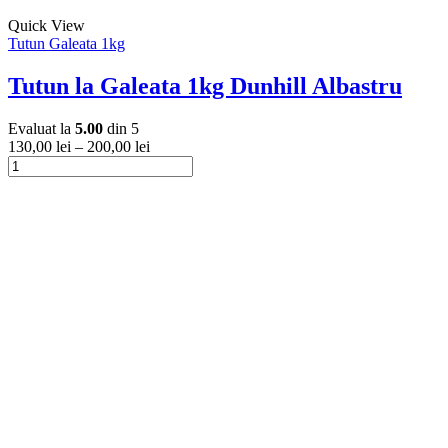
Acest
Quick View
produs
Tutun Galeata 1kg
are
mai
Tutun la Galeata 1kg Dunhill Albastru
multe
variații.
Evaluat la
5.00
din 5
Opțiunile
130,00
lei
–
200,00
lei
pot
Cantitate
fi
Tutun
Acest
alese
la
produs
în
Galeata
are
pagina
1kg
mai
produsului.
Dunhill
multe
Albastru
variații.
Opțiunile
pot
fi
alese
în
pagina
produsului.