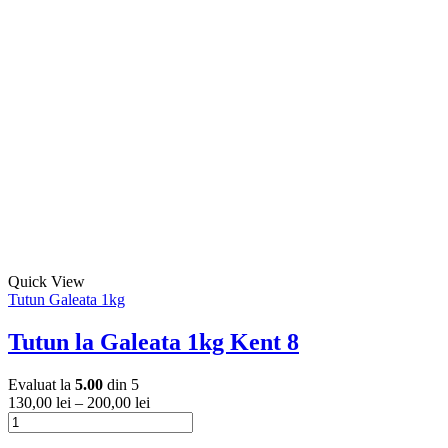
produsului.
Galeata
are
1kg
mai
Marlboro
multe
Rosu
variații.
Original
Opțiunile
pot
fi
alese
în
pagina
produsului.
Acest
Quick View
produs
Tutun Galeata 1kg
are
mai
Tutun la Galeata 1kg Kent 8
multe
variații.
Evaluat la
5.00
din 5
Opțiunile
130,00
lei
–
200,00
lei
pot
Cantitate
fi
Tutun
Acest
alese