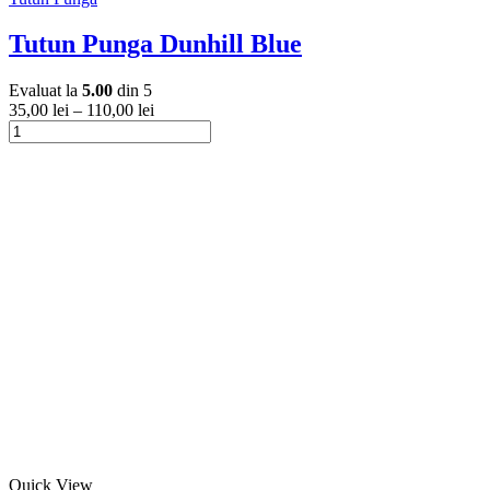
are
mai
Tutun Punga Dunhill Blue
multe
variații.
Evaluat la
5.00
din 5
Opțiunile
35,00
lei
–
110,00
lei
pot
Cantitate
fi
Tutun
Acest
alese
Punga
produs
în
Dunhill
are
pagina
Blue
mai
produsului.
multe
variații.
Opțiunile
pot
fi
alese
în
pagina
produsului.
Acest
Quick View