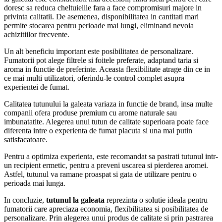
doresc sa reduca cheltuielile fara a face compromisuri majore in
privinta calitatii. De asemenea, disponibilitatea in cantitati mari
permite stocarea pentru perioade mai lungi, eliminand nevoia
achizitiilor frecvente.
Un alt beneficiu important este posibilitatea de personalizare.
Fumatorii pot alege filtrele si foitele preferate, adaptand taria si
aroma in functie de preferinte. Aceasta flexibilitate atrage din ce in
ce mai multi utilizatori, oferindu-le control complet asupra
experientei de fumat.
Calitatea tutunului la galeata variaza in functie de brand, insa multe
companii ofera produse premium cu arome naturale sau
imbunatatite. Alegerea unui tutun de calitate superioara poate face
diferenta intre o experienta de fumat placuta si una mai putin
satisfacatoare.
Pentru a optimiza experienta, este recomandat sa pastrati tutunul intr-
un recipient ermetic, pentru a preveni uscarea si pierderea aromei.
Astfel, tutunul va ramane proaspat si gata de utilizare pentru o
perioada mai lunga.
In concluzie,
tutunul la galeata
reprezinta o solutie ideala pentru
fumatorii care apreciaza economia, flexibilitatea si posibilitatea de
personalizare. Prin alegerea unui produs de calitate si prin pastrarea