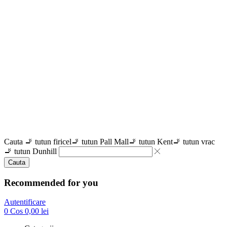
Cauta
🚬 tutun firicel
🚬 tutun Pall Mall
🚬 tutun Kent
🚬 tutun vrac
🚬 tutun Dunhill
Cauta
Recommended for you
Autentificare
0
Cos
0,00
lei