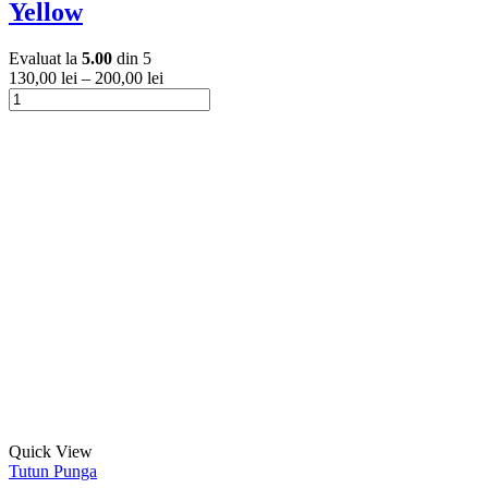
Yellow
variații.
Opțiunile
pot
Evaluat la
5.00
din 5
fi
130,00
lei
–
200,00
lei
alese
Cantitate
în
Tutun
Acest
pagina
la
produs
produsului.
Galeata
are
1kg
mai
Golden
multe
Virginia
variații.
Yellow
Opțiunile
pot
fi
alese
în
pagina
produsului.
Acest
Quick View
produs
Tutun Punga