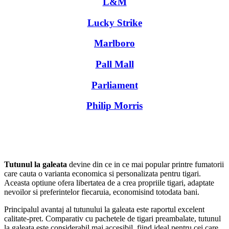
L&M
Lucky Strike
Marlboro
Pall Mall
Parliament
Philip Morris
Tutunul la galeata
devine din ce in ce mai popular printre fumatorii
care cauta o varianta economica si personalizata pentru tigari.
Aceasta optiune ofera libertatea de a crea propriile tigari, adaptate
nevoilor si preferintelor fiecaruia, economisind totodata bani.
Principalul avantaj al tutunului la galeata este raportul excelent
calitate-pret. Comparativ cu pachetele de tigari preambalate, tutunul
la galeata este considerabil mai accesibil, fiind ideal pentru cei care