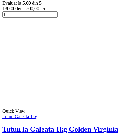
Evaluat la
5.00
din 5
Opțiunile
130,00
lei
–
200,00
lei
pot
Cantitate
fi
Tutun
Acest
alese
la
produs
în
Galeata
are
pagina
1kg
mai
produsului.
Kent
multe
Clasic
variații.
Opțiunile
pot
fi
alese
în
pagina
produsului.
Acest
Quick View
produs
Tutun Galeata 1kg
are
mai
Tutun la Galeata 1kg Golden Virginia
multe