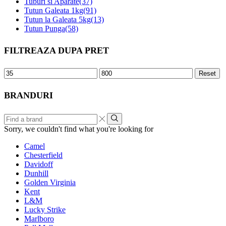
Tuburi si Aparate
(37)
Tutun Galeata 1kg
(91)
Tutun la Galeata 5kg
(13)
Tutun Punga
(58)
FILTREAZA DUPA PRET
Min
Max
Reset
price
price
BRANDURI
Find
a
Sorry, we couldn't find what you're looking for
brand
Camel
Chesterfield
Davidoff
Dunhill
Golden Virginia
Kent
L&M
Lucky Strike
Marlboro