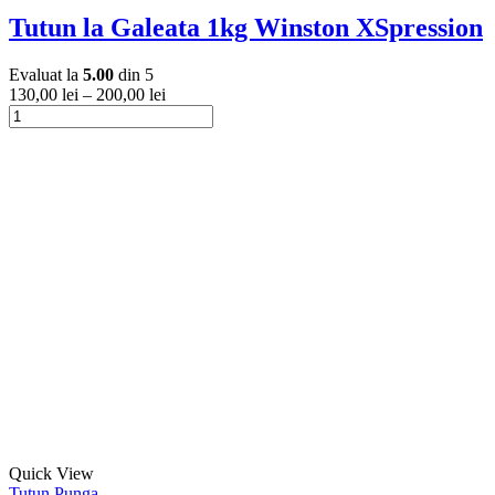
mai
Tutun la Galeata 1kg Winston XSpression
multe
variații.
Evaluat la
5.00
din 5
Opțiunile
130,00
lei
–
200,00
lei
pot
Cantitate
fi
Tutun
Acest
alese
la
produs
în
Galeata
are
pagina
1kg
mai
produsului.
Winston
multe
XSpression
variații.
Opțiunile
pot
fi
alese
în
pagina
produsului.
Acest
Quick View
produs
Tutun Punga