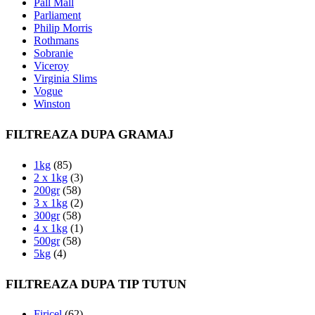
Pall Mall
Parliament
Philip Morris
Rothmans
Sobranie
Viceroy
Virginia Slims
Vogue
Winston
FILTREAZA DUPA GRAMAJ
1kg
(85)
2 x 1kg
(3)
200gr
(58)
3 x 1kg
(2)
300gr
(58)
4 x 1kg
(1)
500gr
(58)
5kg
(4)
FILTREAZA DUPA TIP TUTUN
Firicel
(62)