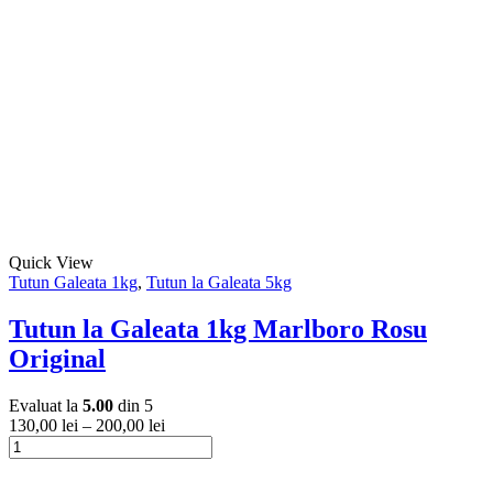
Pall
multe
Mall
variații.
Albastru
Opțiunile
Clasic
pot
fi
alese
în
pagina
produsului.
Acest
Quick View
produs
Tutun Galeata 1kg
,
Tutun la Galeata 5kg
are
mai
Tutun la Galeata 1kg Marlboro Rosu
multe
Original
variații.
Opțiunile
pot
Evaluat la
5.00
din 5
fi
130,00
lei
–
200,00
lei
alese
Cantitate
în
Tutun
Acest
pagina
la
produs