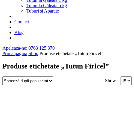
Tutun la Găleată 1 kg
Tutun la Găleata 5 kg
Tuburi și Aparate
Contact
Blog
Apeleaza-ne: 0763 125 370
Prima pagină
Shop
Produse etichetate „Tutun Firicel”
Produse etichetate „Tutun Firicel”
Produc
Show
per
page