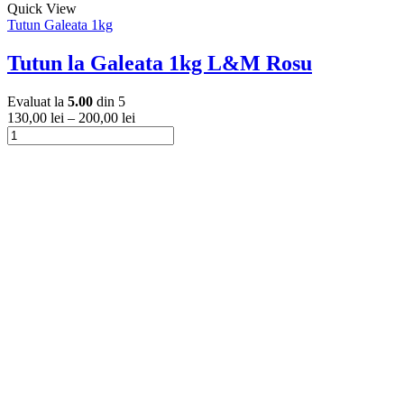
Acest
Quick View
produs
Tutun Galeata 1kg
are
mai
Tutun la Galeata 1kg L&M Rosu
multe
variații.
Evaluat la
5.00
din 5
Opțiunile
130,00
lei
–
200,00
lei
pot
Cantitate
fi
Tutun
Acest
alese
la
produs
în
Galeata
are
pagina
1kg
mai
produsului.
L&M
multe
Rosu
variații.
Opțiunile
pot
fi
alese
în
pagina
produsului.