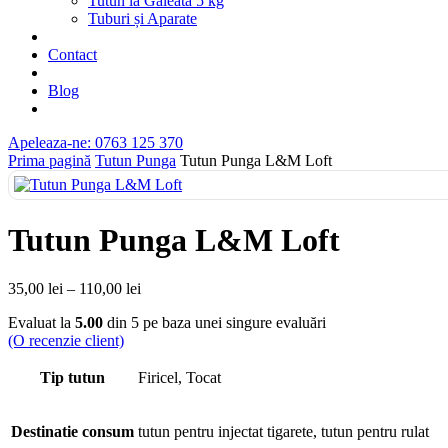
Tutun la Găleata 5 kg
Tuburi și Aparate
Contact
Blog
Apeleaza-ne: 0763 125 370
Prima pagină
Tutun Punga
Tutun Punga L&M Loft
Tutun Punga L&M Loft
35,00
lei
–
110,00
lei
Evaluat la
5.00
din 5 pe baza unei singure evaluări
(O recenzie client)
Tip tutun
Firicel, Tocat
Destinatie consum
tutun pentru injectat tigarete, tutun pentru rulat