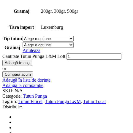
Gramaj
200gr, 300gr, 500gr
Tara import
Luxemburg
Tip tutun
Gramaj
Anulează
Cantitate Tutun Punga L&M Loft
Adaugă în coș
or
Cumpără acum
Adaugă în lista de dorințe
Adaugă la comparație
SKU:
N/A
Categorie:
Tutun Punga
Tag-uri:
Tutun Firicel
,
Tutun Punga L&M
,
Tutun Tocat
Distribuie: