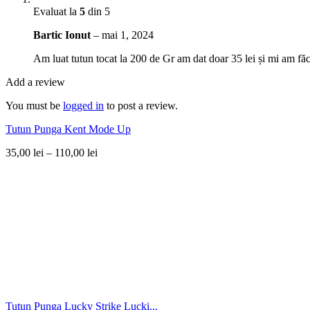
Evaluat la
5
din 5
Bartic Ionut
–
mai 1, 2024
Am luat tutun tocat la 200 de Gr am dat doar 35 lei și mi am făc
Add a review
You must be
logged in
to post a review.
Tutun Punga Kent Mode Up
35,00
lei
–
110,00
lei
Tutun Punga Lucky Strike Lucki...