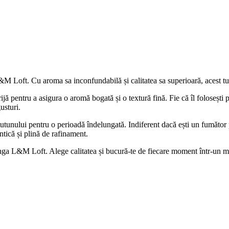
 Loft. Cu aroma sa inconfundabilă și calitatea sa superioară, acest tutu
jă pentru a asigura o aromă bogată și o textură fină. Fie că îl folosești pe
usturi.
a tutunului pentru o perioadă îndelungată. Indiferent dacă ești un fumăt
tică și plină de rafinament.
ga L&M Loft. Alege calitatea și bucură-te de fiecare moment într-un m