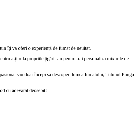
n îți va oferi o experiență de fumat de neuitat.
ntru a-ți rula propriile țigări sau pentru a-ți personaliza mixurile de
or pasionat sau doar începi să descoperi lumea fumatului, Tutunul Punga
od cu adevărat deosebit!