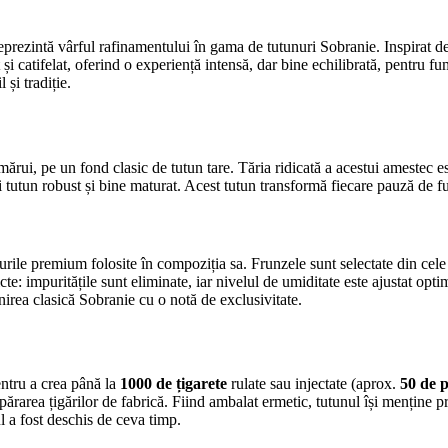
prezintă vârful rafinamentului în gama de tutunuri Sobranie. Inspirat de
și catifelat, oferind o experiență intensă, dar bine echilibrată, pentru 
 și tradiție.
i, pe un fond clasic de tutun tare. Tăria ridicată a acestui amestec este
ui tutun robust și bine maturat. Acest tutun transformă fiecare pauză de fu
urile premium folosite în compoziția sa. Frunzele sunt selectate din cel
icte: impuritățile sunt eliminate, iar nivelul de umiditate este ajustat op
irea clasică Sobranie cu o notă de exclusivitate.
ntru a crea până la
1000 de țigarete
rulate sau injectate (aprox.
50 de 
ărarea țigărilor de fabrică. Fiind ambalat ermetic, tutunul își menține pr
l a fost deschis de ceva timp.