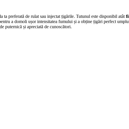
a preferată de rulat sau injectat țigările. Tutunul este disponibil atât
fi
e, pentru a domoli ușor intensitatea fumului și a obține țigări perfect umpl
 de puternică și apreciată de cunoscători.