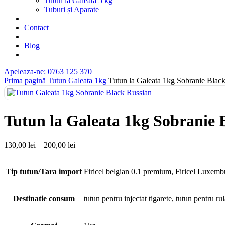
Tutun la Găleata 5 kg
Tuburi și Aparate
Contact
Blog
Apeleaza-ne: 0763 125 370
Prima pagină
Tutun Galeata 1kg
Tutun la Galeata 1kg Sobranie Blac
Tutun la Galeata 1kg Sobranie 
130,00
lei
–
200,00
lei
Tip tutun/Tara import
Firicel belgian 0.1 premium, Firicel Luxembu
Destinatie consum
tutun pentru injectat tigarete, tutun pentru rul