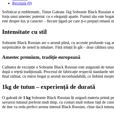
Recenzii (0)
Sofisticat și emblematic, Tutun Galeata 1kg Sobranie Black Russian re
forța unui amestec puternic cu o eleganță aparte. Fumul său este bogat 
este despre lux și caracter – fiecare țigară pe care ți-o prepari emană stil
Intensitate cu stil
Sobranie Black Russian are o aromă plină, cu accente profunde vag amăru
surprinzător de neted la inhalare. Fără iritații în gât – doar căldura un
Amestec premium, tradiție europeană
Calitatea de excepție a Sobranie Black Russian este asigurată de tutun
după o rețetă tradițională. Procesul de fabricație respectă standarde str
final rafinat, cu miros bogat și aromă inconfundabilă, ce îmbină moșten
1kg de tutun – experiență de durată
O galeată de
1 kg
Sobranie Black Russian îți asigură materia primă pe
savurezi tutunul preferat mult timp, cu costuri mult reduse față de cump
de tine va reda perfect aroma intensă Black Russian, chiar dacă tutunu