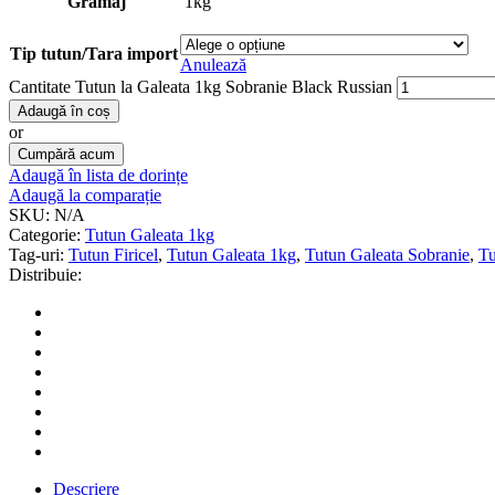
Gramaj
1kg
Tip tutun/Tara import
Anulează
Cantitate Tutun la Galeata 1kg Sobranie Black Russian
Adaugă în coș
or
Cumpără acum
Adaugă în lista de dorințe
Adaugă la comparație
SKU:
N/A
Categorie:
Tutun Galeata 1kg
Tag-uri:
Tutun Firicel
,
Tutun Galeata 1kg
,
Tutun Galeata Sobranie
,
Tu
Distribuie:
Descriere