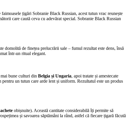
 faimoasele țigări Sobranie Black Russian, acest tutun vrac reunește
fumătorii care caută ceva cu adevărat special. Sobranie Black Russian
 domolită de finețea prelucrării sale – fumul rezultat este dens, însă
mat într-un ritual elegant.
e mai bune culturi din
Belgia și Ungaria
, apoi tratate și amestecate
tim pentru un tutun care arde lent și uniform. Rezultatul este un produs
pachete
obișnuite). Această cantitate considerabilă îți permite să
ospețimea și savoarea săptămâni la rând, astfel că fiecare țigară făcută