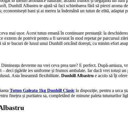
e bogat în uleiuri aromatice naturale, arzând frumos și degajând un fum p
 soft, Dunhill Albastru te ajută să faci schimbarea fără să pierzi aroma de
; economisești bani și ai mereu la îndemână un tutun de elită, adaptat pre
ceva mai ușor. Acest tutun emană în continuare prestanță: la deschiderea 
ace extrem de potrivit pentru a fi savurat în mod repetat pe parcursul zil
ă să te bucuri de luxul unui Dunhill oricând dorești, cu minim efort asup
ii. Dimineața devreme nu vrei ceva prea tare? E perfect. După-amiaza, vre
ri – deci țigările ies uniforme și frumos ambalate. Iar dacă vrei totuși 
odusul. Asta înseamnă flexibilitate.
Dunhill Albastru
e acolo să îți ofer
rianta
Tutun Galeata 1kg Dunhill Clasic
la dispoziție, pentru a urca ș
ntru finețea și puritatea sa, completând de minune paleta tutunurilor ligh
Albastru