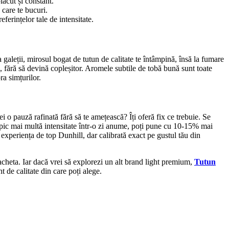
lăcut și constant.
 care te bucuri.
ferințelor tale de intensitate.
galeții, mirosul bogat de tutun de calitate te întâmpină, însă la fumare
ei, fără să devină copleșitor. Aromele subtile de tobă bună sunt toate
ra simțurilor.
i o pauză rafinată fără să te amețească? Îți oferă fix ce trebuie. Se
un pic mai multă intensitate într-o zi anume, poți pune cu 10-15% mai
e experiența de top Dunhill, dar calibrată exact pe gustul tău din
tacheta. Iar dacă vrei să explorezi un alt brand light premium,
Tutun
t de calitate din care poți alege.