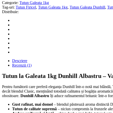
Categorie:
Tutun Galeata 1kg
Tag-uri:
Tutun Firicel
,
Tutun Galeata 1kg
,
Tutun Galeata Dunhill
,
Tut
Distribuie:
Descriere
Recenzii (1)
Tutun la Galeata 1kg Dunhill Albastru – V
Pentru fumătorii care preferă eleganța Dunhill într-o notă mai blândă,
decât blendul Clasic, menținând totodată calitatea și bogăția aromatică 
obositoare.
Dunhill Albastru
îți aduce rafinamentul britanic într-o form
Gust rafinat, mai domol
– blendul păstrează aroma distinctă Du
Tutun de calitate supremă
– niciun compromis la frunzele alese