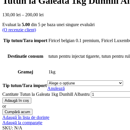
Tutun la Galeata 1kg Dunhill A
130,00
lei
–
200,00
lei
Evaluat la
5.00
din 5 pe baza unei singure evaluări
(O recenzie client)
Tip tutun/Tara import
Firicel belgian 0.1 premium, Firicel Luxembu
Destinatie consum
tutun pentru injectat tigarete, tutun pentru rul
Gramaj
1kg
Tip tutun/Tara import
Anulează
Cantitate Tutun la Galeata 1kg Dunhill Albastru
Adaugă în coș
or
Cumpără acum
Adaugă în lista de dorințe
Adaugă la comparație
SKU:
N/A