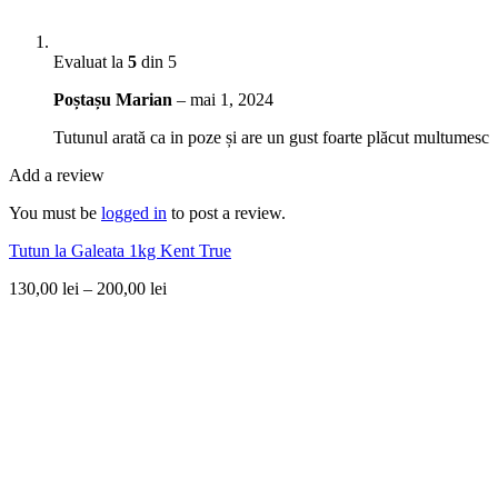
Evaluat la
5
din 5
Poștașu Marian
–
mai 1, 2024
Tutunul arată ca in poze și are un gust foarte plăcut multumesc
Add a review
You must be
logged in
to post a review.
Tutun la Galeata 1kg Kent True
130,00
lei
–
200,00
lei