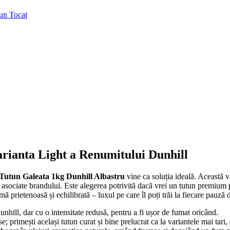
un Tocat
arianta Light a Renumitului Dunhill
Tutun Galeata 1kg Dunhill Albastru
vine ca soluția ideală. Această v
asociate brandului. Este alegerea potrivită dacă vrei un tutun premium pe
ă prietenoasă și echilibrată – luxul pe care îl poți trăi la fiecare pauză d
nhill, dar cu o intensitate redusă, pentru a fi ușor de fumat oricând.
; primești același tutun curat și bine prelucrat ca la variantele mai tari