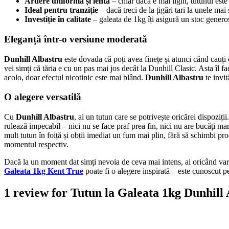
Ardere uniformă și lentă
– chiar dacă e mai light, tutunul est
Ideal pentru tranziție
– dacă treci de la țigări tari la unele mai
Investiție în calitate
– galeata de 1kg îți asigură un stoc generos
Eleganță într-o versiune moderată
Dunhill Albastru
este dovada că poți avea finețe și atunci când cauți 
vei simți că tăria e cu un pas mai jos decât la Dunhill Clasic. Asta îl f
acolo, doar efectul nicotinic este mai blând.
Dunhill Albastru
te invit
O alegere versatilă
Cu
Dunhill Albastru
, ai un tutun care se potrivește oricărei dispoziț
rulează impecabil – nici nu se face praf prea fin, nici nu are bucăți ma
mult tutun în foiță și obții imediat un fum mai plin, fără să schimbi pr
momentul respectiv.
Dacă la un moment dat simți nevoia de ceva mai intens, ai oricând va
Galeata 1kg Kent True
poate fi o alegere inspirată – este cunoscut pe
1 review for
Tutun la Galeata 1kg Dunhill 