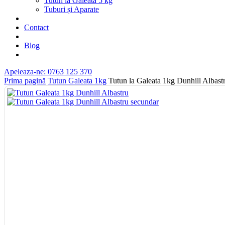
Tutun la Găleata 5 kg
Tuburi și Aparate
Contact
Blog
Apeleaza-ne: 0763 125 370
Prima pagină
Tutun Galeata 1kg
Tutun la Galeata 1kg Dunhill Albast