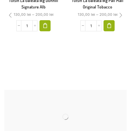
Tutun La Galeata 1kg Dunhill
Tutun La Galeata 1kg Pall Mall
Signature Alb
Original Tobacco
130,00
lei
–
200,00
lei
130,00
lei
–
200,00
lei