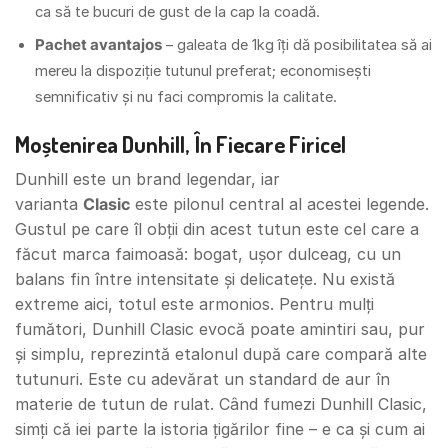
ca să te bucuri de gust de la cap la coadă.
Pachet avantajos
– galeata de 1kg îți dă posibilitatea să ai
mereu la dispoziție tutunul preferat; economisești
semnificativ și nu faci compromis la calitate.
Moștenirea Dunhill, În Fiecare Firicel
Dunhill este un brand legendar, iar
varianta
Clasic
este pilonul central al acestei legende.
Gustul pe care îl obții din acest tutun este cel care a
făcut marca faimoasă: bogat, ușor dulceag, cu un
balans fin între intensitate și delicatețe. Nu există
extreme aici, totul este armonios. Pentru mulți
fumători, Dunhill Clasic evocă poate amintiri sau, pur
și simplu, reprezintă etalonul după care compară alte
tutunuri. Este cu adevărat un standard de aur în
materie de tutun de rulat. Când fumezi Dunhill Clasic,
simți că iei parte la istoria țigărilor fine – e ca și cum ai