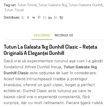
Tag-uri:
Tutun Firicel
,
Tutun Galeata 1kg
,
Tutun Galeata Dunhill
,
Tutun Tocat
Distribuie:
DESCRIERE
RECENZII (0)
Tutun La Galeata 1kg Dunhill Clasic – Rețeta
Originală A Eleganței Dunhill
Dacă vrei să experimentezi tutunul așa cum l-a gândit
fondatorul Alfred Dunhill însuși,
Tutun Galeata 1kg
Dunhill Clasic
este opțiunea de luat în considerare.
Acest blend întruchipează tradiția și prestigiul
brandului, oferind un gust clasic, bogat și perfect
echilibrat. Dunhill Clasic este tutunul pe care te
bazezi când vrei o experiență consistentă, fără
surprize, dar cu mult rafinament. Fiecare țigară rulată