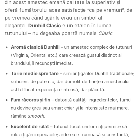
din acest amestec emană calitate la superlativ și
oferă fumătorului acea satisfacție “ca pe vremuri”, de
pe vremea când țigările erau un simbol al
eleganței.
Dunhill Clasic
e un etalon în lumea
tutunului – nu degeaba poartă numele
Clasic
.
Aromă clasică Dunhill
– un amestec complex de tutunuri
(Virginia, Oriental etc.) care creează gustul distinct al
brandului; îl recunoști imediat.
Tărie medie spre tare
– similar țigărilor Dunhill tradiționale;
suficient de puternic, dar domolit de finețea amestecului,
astfel încât experiența e intensă, dar plăcută.
Fum răcoros și fin
– datorită calității ingredientelor, fumul
nu devine greu sau amar; chiar și la intensitate mai mare,
rămâne
smooth
.
Excelent de rulat
– tutunul tocat uniform îți permite să
rulezi țigări impecabile; arderea e frumoasă și constantă,