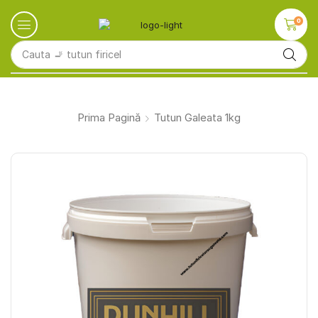
0
Cauta
🚬 tutun firicel
Prima Pagină
Tutun Galeata 1kg