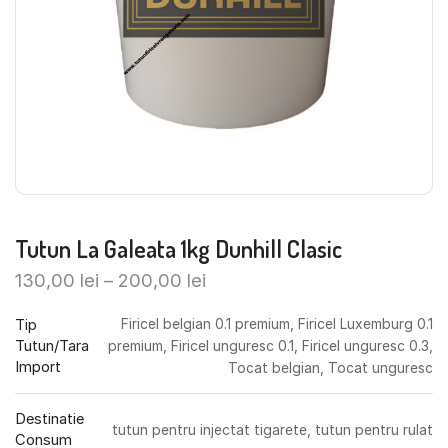
Tutun La Galeata 1kg Dunhill Clasic
130,00
lei
–
200,00
lei
Tip
Firicel belgian 0.1 premium, Firicel Luxemburg 0.1
Tutun/Tara
premium, Firicel unguresc 0.1, Firicel unguresc 0.3,
Import
Tocat belgian, Tocat unguresc
Destinatie
tutun pentru injectat tigarete, tutun pentru rulat
Consum