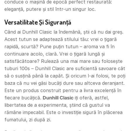
conduce o mașină de epocă perfect restaurată:
eleganță, putere și stil într-un singur loc.
Versatilitate Și Siguranță
Când ai Dunhill Clasic la îndemână, știi că nu dai greș.
Acest tutun se adaptează stilului tău: vrei o țigară
rapidă, scurtă? Pune puțin tutun – aroma va fi în
continuare acolo, clară. Vrei o țigară lungă și
satisfăcătoare? Rulează una mai mare sau folosește
tuburi 100s – Dunhill Clasic are suficientă savoare cât
să o susțină până la capăt. Și oricum l-ai folosi, te poți
baza că nu vei găsi bucăți dure sau altceva deranjant.
Este un produs construit pentru a livra excelență în
fiecare bucățică.
Dunhill Clasic
iți oferă, astfel,
libertatea de a experimenta, știind că gustul va
rămâne impecabil. Este o investiție sigură în plăcerea
fumatului, zi după zi.