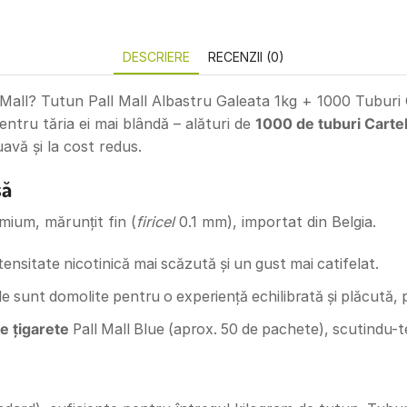
DESCRIERE
RECENZII (0)
l Mall? Tutun Pall Mall Albastru Galeata 1kg + 1000 Tuburi C
ntru tăria ei mai blândă – alături de
1000 de tuburi Carte
avă și la cost redus.
să
mium, mărunțit fin (
firicel
0.1 mm), importat din Belgia.
tensitate nicotinică mai scăzută și un gust mai catifelat.
e sunt domolite pentru o experiență echilibrată și plăcută, 
e țigarete
Pall Mall Blue (aprox. 50 de pachete), scutindu-