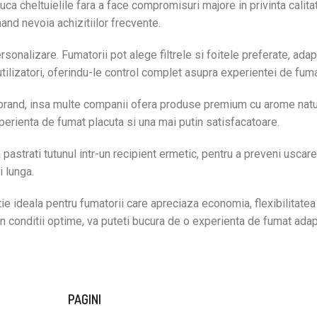
uca cheltuielile fara a face compromisuri majore in privinta calita
and nevoia achizitiilor frecvente.
sonalizare. Fumatorii pot alege filtrele si foitele preferate, adap
 utilizatori, oferindu-le control complet asupra experientei de fuma
de brand, insa multe companii ofera produse premium cu arome natu
xperienta de fumat placuta si una mai putin satisfacatoare.
astrati tutunul intr-un recipient ermetic, pentru a preveni uscare
i lunga.
ie ideala pentru fumatorii care apreciaza economia, flexibilitatea
 in conditii optime, va puteti bucura de o experienta de fumat ada
PAGINI