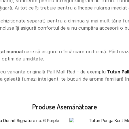
andard), suficiente pentru întregul kilogram de tutun. Tubur
igară. Ai tot ce îți trebuie pentru a începe rularea imediat 
(achiziționate separat) pentru a diminua și mai mult tăria f
 incluse îți asigură confortul de a nu cumpăra accesorii o 
ctat manual
care să asigure o încărcare uniformă. Păstrează
l optim de umiditate.
 cu varianta originală Pall Mall Red – de exemplu
Tutun Pal
u la galeată fumezi inteligent: te bucuri de aroma familiară
Produse Asemănătoare