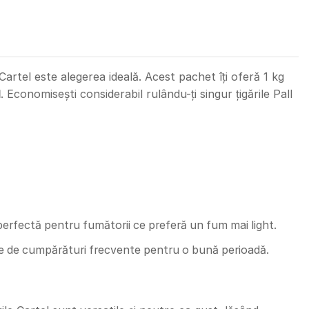
artel este alegerea ideală. Acest pachet îți oferă 1 kg
l
. Economisești considerabil rulându-ți singur țigările Pall
perfectă pentru fumătorii ce preferă un fum mai light.
te de cumpărături frecvente pentru o bună perioadă.