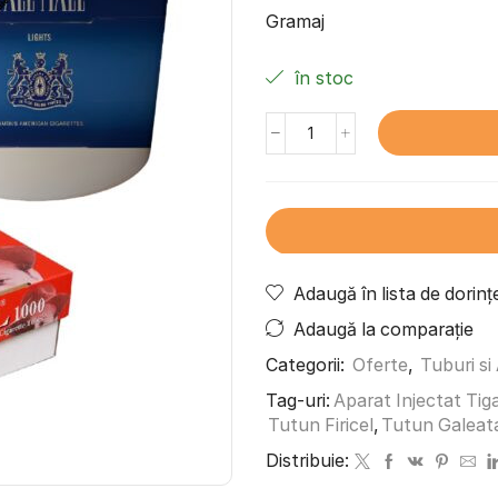
Gramaj
în stoc
Adaugă în lista de dorinț
Adaugă la comparație
Categorii:
Oferte
,
Tuburi si
Tag-uri:
Aparat Injectat Tig
Tutun Firicel
,
Tutun Galeat
Distribuie: