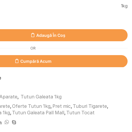
1kg
Adaugă În Coș
OR
Cumpără Acum
e
 Aparate
,
Tutun Galeata 1kg
arete
,
Oferte Tutun 1kg
,
Pret mic
,
Tuburi Tigarete
,
a 1kg
,
Tutun Galeata Pall Mall
,
Tutun Tocat