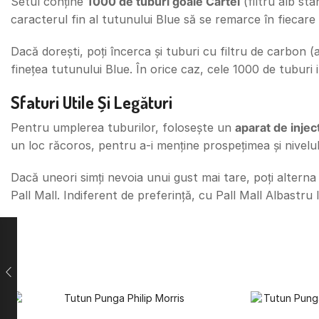
Setul conține
1000 de tuburi goale Cartel
(filtru alb st
caracterul fin al tutunului Blue să se remarce în fiecare ț
Dacă dorești, poți încerca și tuburi cu filtru de carbon 
finețea tutunului Blue. În orice caz, cele 1000 de tuburi
Sfaturi Utile Și Legături
Pentru umplerea tuburilor, folosește un
aparat de inje
un loc răcoros, pentru a-i menține prospețimea și nivelu
Dacă uneori simți nevoia unui gust mai tare, poți alterna
Pall Mall. Indiferent de preferință, cu Pall Mall Albastr