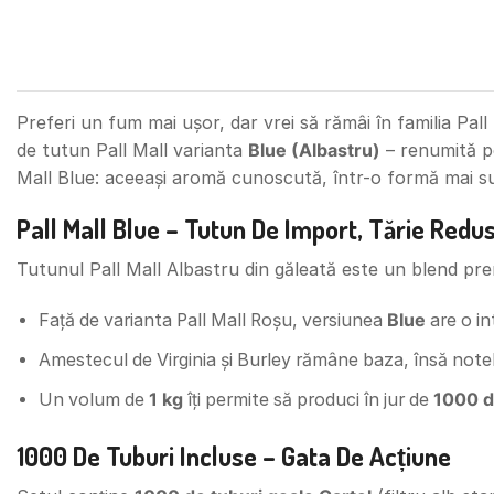
Preferi un fum mai ușor, dar vrei să rămâi în familia Pal
de tutun Pall Mall varianta
Blue (Albastru)
– renumită pe
Mall Blue: aceeași aromă cunoscută, într-o formă mai su
Pall Mall Blue – Tutun De Import, Tărie Redu
Tutunul Pall Mall Albastru din găleată este un blend pre
Față de varianta Pall Mall Roșu, versiunea
Blue
are o in
Amestecul de Virginia și Burley rămâne baza, însă notel
Un volum de
1 kg
îți permite să produci în jur de
1000 d
1000 De Tuburi Incluse – Gata De Acțiune