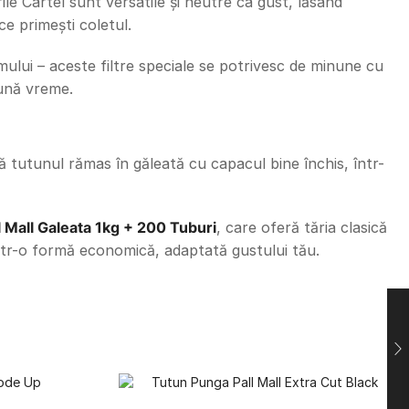
ile Cartel sunt versatile și neutre ca gust, lăsând
ce primești coletul.
umului – aceste filtre speciale se potrivesc de minune cu
bună vreme.
 tutunul rămas în găleată cu capacul bine închis, într-
l Mall Galeata 1kg + 200 Tuburi
, care oferă tăria clasică
 într-o formă economică, adaptată gustului tău.