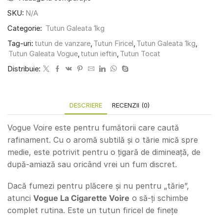
SKU:
N/A
Categorie:
Tutun Galeata 1kg
Tag-uri:
tutun de vanzare
,
Tutun Firicel
,
Tutun Galeata 1kg
,
Tutun Galeata Vogue
,
tutun ieftin
,
Tutun Tocat
Distribuie:
DESCRIERE
RECENZII (0)
Vogue Voire este pentru fumătorii care caută
rafinament. Cu o aromă subtilă și o tărie mică spre
medie, este potrivit pentru o țigară de dimineață, de
după-amiază sau oricând vrei un fum discret.
Dacă fumezi pentru plăcere și nu pentru „tărie”,
atunci
Vogue La Cigarette Voire
o să-ți schimbe
complet rutina. Este un tutun firicel de finețe