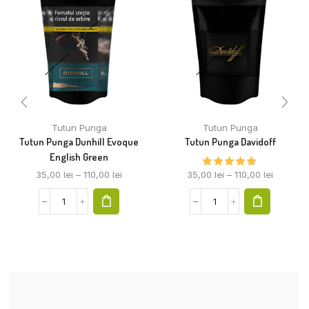
Tutun Punga
Tutun Punga
Tutun Punga Dunhill Evoque
Tutun Punga Davidoff
English Green
35,00
lei
–
110,00
lei
35,00
lei
–
110,00
lei