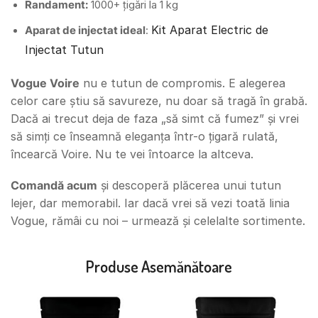
Randament:
1000+ țigări la 1 kg
Kit Aparat Electric de
Aparat de injectat ideal
:
Injectat Tutun
Vogue Voire
nu e tutun de compromis. E alegerea
celor care știu să savureze, nu doar să tragă în grabă.
Dacă ai trecut deja de faza „să simt că fumez” și vrei
să simți ce înseamnă eleganța într-o țigară rulată,
încearcă Voire. Nu te vei întoarce la altceva.
Comandă acum
și descoperă plăcerea unui tutun
lejer, dar memorabil. Iar dacă vrei să vezi toată linia
Vogue, rămâi cu noi – urmează și celelalte sortimente.
Produse Asemănătoare