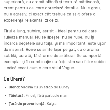
superioară, cu aromă blândă și textură mătăsoasă,
creat pentru cei care apreciază detaliile. Nu e greu,
nu e agresiv, ci exact cât trebuie ca să-ți ofere o
experiență relaxantă, zi de zi.
Firul e lung, subțire, aerisit – ideal pentru cei care
rulează manual. Nu se lipește, nu se rupe, nu îți
încarcă degetele sau foița. Și mai important, este ușor
de inspirat.
Voire
se simte lejer pe gât, cu o aromă
subtilă, curată, fără urme de artificial. Se comportă
exemplar și în combinație cu foițe slim sau filtre subțiri
– adică exact cum o cere stilul Vogue.
Ce Oferă?
Blend:
Virginia cu un strop de Burley
Tăietură:
Firicel, fără particule mari
Țară de proveniență:
Belgia