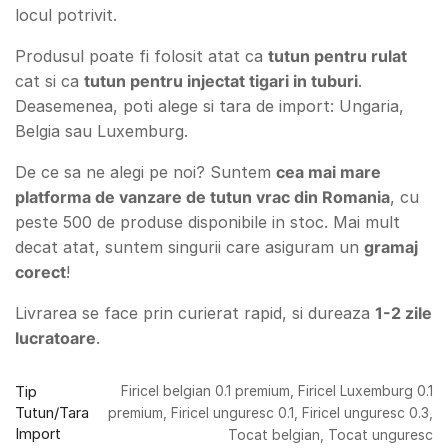
locul potrivit.
Produsul poate fi folosit atat ca
tutun pentru rulat
cat si ca
tutun pentru injectat tigari in tuburi
.
Deasemenea, poti alege si tara de import: Ungaria,
Belgia sau Luxemburg.
De ce sa ne alegi pe noi? Suntem
cea mai mare
platforma de vanzare de tutun vrac din Romania
, cu
peste 500 de produse disponibile in stoc. Mai mult
decat atat, suntem singurii care asiguram un
gramaj
corect
!
Livrarea se face prin curierat rapid, si dureaza
1-2 zile
lucratoare
.
Tip
Firicel belgian 0.1 premium, Firicel Luxemburg 0.1
Tutun/Tara
premium, Firicel unguresc 0.1, Firicel unguresc 0.3,
Import
Tocat belgian, Tocat unguresc