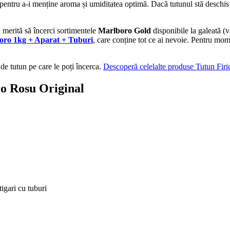
, pentru a-i menține aroma și umiditatea optimă. Dacă tutunul stă deschis 
 merită să încerci sortimentele
Marlboro Gold
disponibile la galeată 
oro 1kg + Aparat + Tuburi
, care conține tot ce ai nevoie. Pentru mo
e tutun pe care le poți încerca.
Descoperă celelalte produse Tutun Firi
o Rosu Original
tigari cu tuburi