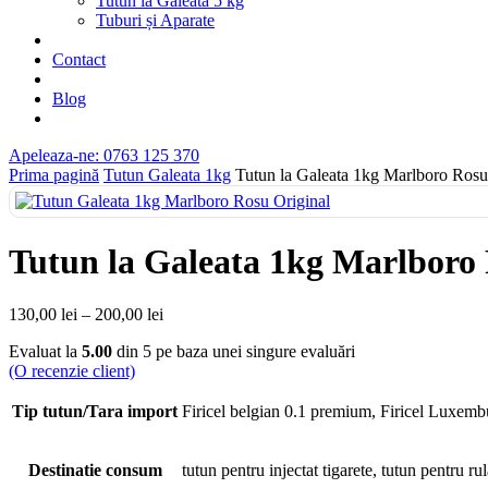
Tutun la Găleata 5 kg
Tuburi și Aparate
Contact
Blog
Apeleaza-ne: 0763 125 370
Prima pagină
Tutun Galeata 1kg
Tutun la Galeata 1kg Marlboro Rosu
Tutun la Galeata 1kg Marlboro 
130,00
lei
–
200,00
lei
Evaluat la
5.00
din 5 pe baza unei singure evaluări
(O recenzie client)
Tip tutun/Tara import
Firicel belgian 0.1 premium, Firicel Luxembu
Destinatie consum
tutun pentru injectat tigarete, tutun pentru rul