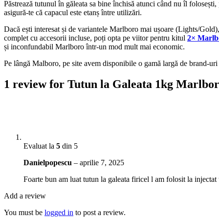
Păstrează tutunul în găleata sa bine închisă atunci când nu îl folosești
asigură-te că capacul este etanș între utilizări.
Dacă ești interesat și de variantele Marlboro mai ușoare (Lights/Gold),
complet cu accesorii incluse, poți opta pe viitor pentru kitul
2× Marlb
și inconfundabil Marlboro într-un mod mult mai economic.
Pe lângă Malboro, pe site avem disponibile o gamă largă de brand-uri d
1 review for
Tutun la Galeata 1kg Marlbor
Evaluat la
5
din 5
Danielpopescu
–
aprilie 7, 2025
Foarte bun am luat tutun la galeata firicel l am folosit la injectat 
Add a review
You must be
logged in
to post a review.