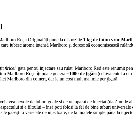
l
arlboro Roșu Original îți pune la dispoziție
1 kg de tutun vrac Marl
 care iubesc aroma intensă Marlboro și doresc să economisească rulându-ș
țit
firicel
, gata pentru injectare sau rulat. Marlboro Red este renumit pe
tun Marlboro Roșu îți poate genera ~
1000 de țigări
(echivalentul a circ
achet Marlboro din comerț, dar la un cost mult mai mic per țigară.
e vei avea nevoie de tuburi goale și de un aparat de injectat (dacă nu le
aspectului și a filtrului – însă poți folosi la fel de bine tuburi universal
ite găsești o varietate de injectoare, de la modele simple până la injectoar