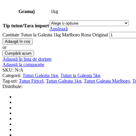
Gramaj
1kg
Tip tutun/Tara import
Anulează
Cantitate Tutun la Galeata 1kg Marlboro Rosu Original
Adaugă în coș
or
Cumpără acum
Adaugă în lista de dorințe
Adaugă la comparație
SKU:
N/A
Categorii:
Tutun Galeata 1kg
,
Tutun la Galeata 5kg
Tag-uri:
Tutun Firicel
,
Tutun Galeata 1kg
,
Tutun Galeata Marlboro
,
T
Distribuie: