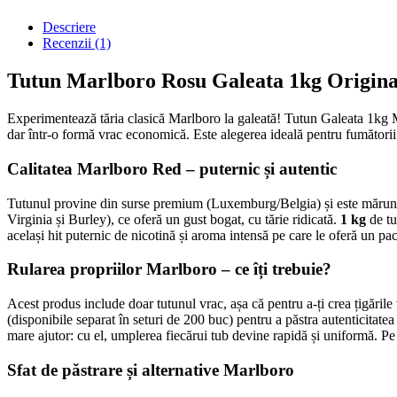
Descriere
Recenzii (1)
Tutun Marlboro Rosu Galeata 1kg Origina
Experimentează tăria clasică Marlboro la galeată! Tutun Galeata 1kg M
dar într-o formă vrac economică. Este alegerea ideală pentru fumătorii
Calitatea Marlboro Red – puternic și autentic
Tutunul provine din surse premium (Luxemburg/Belgia) și este mărun
Virginia și Burley), ce oferă un gust bogat, cu tărie ridicată.
1 kg
de tu
același hit puternic de nicotină și aroma intensă pe care le oferă un p
Rularea propriilor Marlboro – ce îți trebuie?
Acest produs include doar tutunul vrac, așa că pentru a-ți crea țigăril
(disponibile separat în seturi de 200 buc) pentru a păstra autenticitatea 
mare ajutor: cu el, umplerea fiecărui tub devine rapidă și uniformă. Pe s
Sfat de păstrare și alternative Marlboro