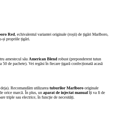
boro Red
, echivalentul variantei originale (roșii) de țigări Marlboro,
i propriile țigări.
ntru amestecul său
American Blend
robust (preponderent tutun
a 50 de pachete). Vei regăsi în fiecare țigară confecționată acasă
 ai deja). Recomandăm utilizarea
tuburilor Marlboro
originale
e de orice marcă. În plus, un
aparat de injectat manual
îți va fi de
e triple sau electrice, în funcție de necesități.