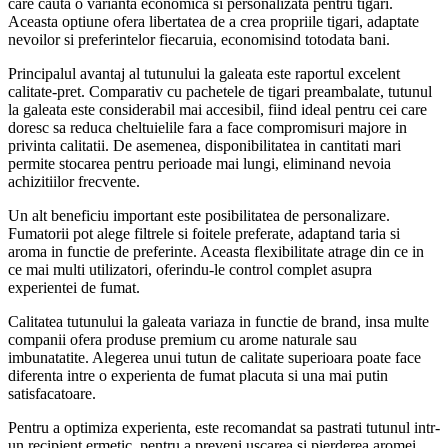
care cauta o varianta economica si personalizata pentru tigari.
Aceasta optiune ofera libertatea de a crea propriile tigari, adaptate
nevoilor si preferintelor fiecaruia, economisind totodata bani.
Principalul avantaj al tutunului la galeata este raportul excelent
calitate-pret. Comparativ cu pachetele de tigari preambalate, tutunul
la galeata este considerabil mai accesibil, fiind ideal pentru cei care
doresc sa reduca cheltuielile fara a face compromisuri majore in
privinta calitatii. De asemenea, disponibilitatea in cantitati mari
permite stocarea pentru perioade mai lungi, eliminand nevoia
achizitiilor frecvente.
Un alt beneficiu important este posibilitatea de personalizare.
Fumatorii pot alege filtrele si foitele preferate, adaptand taria si
aroma in functie de preferinte. Aceasta flexibilitate atrage din ce in
ce mai multi utilizatori, oferindu-le control complet asupra
experientei de fumat.
Calitatea tutunului la galeata variaza in functie de brand, insa multe
companii ofera produse premium cu arome naturale sau
imbunatatite. Alegerea unui tutun de calitate superioara poate face
diferenta intre o experienta de fumat placuta si una mai putin
satisfacatoare.
Pentru a optimiza experienta, este recomandat sa pastrati tutunul intr-
un recipient ermetic, pentru a preveni uscarea si pierderea aromei.