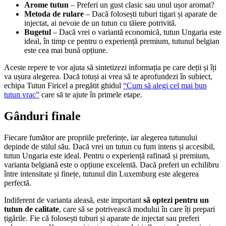
Arome tutun
– Preferi un gust clasic sau unul ușor aromat?
Metoda de rulare
– Dacă folosești tuburi tigari și aparate de
injectat, ai nevoie de un tutun cu tăiere potrivită.
Bugetul
– Dacă vrei o variantă economică, tutun Ungaria este
ideal, în timp ce pentru o experiență premium, tutunul belgian
este cea mai bună opțiune.
Aceste repere te vor ajuta să sintetizezi informația pe care deții și îți
va ușura alegerea. Dacă totuși ai vrea să te aprofundezi în subiect,
echipa Tutun Firicel a pregătit ghidul
“Cum să alegi cel mai bun
tutun vrac”
care să te ajute în primele etape.
Gânduri finale
Fiecare fumător are propriile preferințe, iar alegerea tutunului
depinde de stilul său. Dacă vrei un tutun cu fum intens și accesibil,
tutun Ungaria este ideal. Pentru o experiență rafinată și premium,
varianta belgiană este o opțiune excelentă. Dacă preferi un echilibru
între intensitate și finețe, tutunul din Luxemburg este alegerea
perfectă.
Indiferent de varianta aleasă, este important
să optezi pentru un
tutun de calitate
, care să se potrivească modului în care îți prepari
țigările. Fie că folosești tuburi și aparate de injectat sau preferi