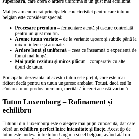
superioară
, care oferă o ardere uniformă și un gust mai echilibrat.
Mai jos am enumerat principalele caracteristici pentru care tutunul
belgian este considerat special:
Procesare premium
– fermentare atentă și uscare controlată
pentru un gust mai fin.
Arome tutun
variate
– de la variante ușoare și subtile până la
mixuri intense și aromate.
Ardere lentă și uniformă
– ceea ce înseamnă o experiență de
fumat mai lungă.
Mai puțin reziduu și miros plăcut
– comparativ cu alte
tipuri de tutun.
Principalul dezavantaj al acestui tutun este prețul, care este mai
ridicat decât pentru un tutun unguresc ambalat. Totuși, dacă ești în
căutarea unui produs premium, merită să încerci această variantă.
Tutun Luxemburg – Rafinament și
echilibru
Tutunul din Luxemburg este o alegere mai puțin cunoscută, dar care
oferă un
echilibru perfect între intensitate și finețe
. Acest tip de
tutun este undeva între tutun Ungaria și cel belgian, având atât un