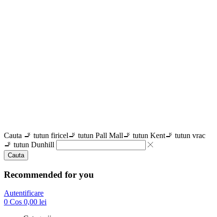
Cauta
🚬 tutun firicel
🚬 tutun Pall Mall
🚬 tutun Kent
🚬 tutun vrac
🚬 tutun Dunhill
Cauta
Recommended for you
Autentificare
0
Cos
0,00
lei