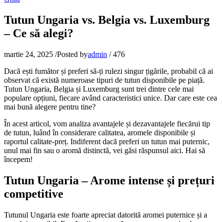
Tutun Ungaria vs. Belgia vs. Luxemburg
– Ce să alegi?
martie 24, 2025
/
Posted by
admin
/
476
Dacă ești fumător și preferi să-ți rulezi singur țigările, probabil că ai
observat că există numeroase tipuri de tutun disponibile pe piață.
Tutun Ungaria, Belgia și Luxemburg sunt trei dintre cele mai
populare opțiuni, fiecare având caracteristici unice. Dar care este cea
mai bună alegere pentru tine?
În acest articol, vom analiza avantajele și dezavantajele fiecărui tip
de tutun, luând în considerare calitatea, aromele disponibile și
raportul calitate-preț. Indiferent dacă preferi un tutun mai puternic,
unul mai fin sau o aromă distinctă, vei găsi răspunsul aici. Hai să
începem!
Tutun Ungaria – Arome intense și prețuri
competitive
Tutunul Ungaria este foarte apreciat datorită aromei puternice și a