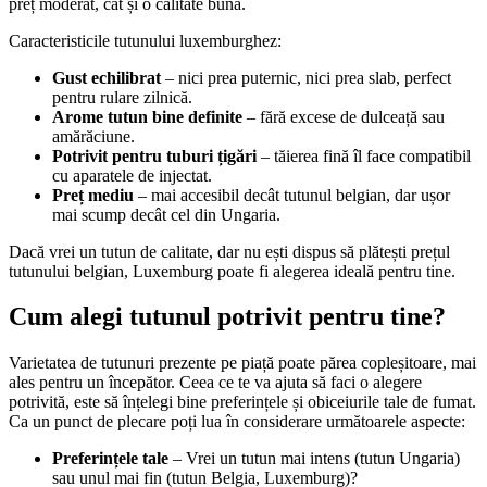
preț moderat, cât și o calitate bună.
Caracteristicile tutunului luxemburghez:
Gust echilibrat
– nici prea puternic, nici prea slab, perfect
pentru rulare zilnică.
Arome tutun bine definite
– fără excese de dulceață sau
amărăciune.
Potrivit pentru tuburi țigări
– tăierea fină îl face compatibil
cu aparatele de injectat.
Preț mediu
– mai accesibil decât tutunul belgian, dar ușor
mai scump decât cel din Ungaria.
Dacă vrei un tutun de calitate, dar nu ești dispus să plătești prețul
tutunului belgian, Luxemburg poate fi alegerea ideală pentru tine.
Cum alegi tutunul potrivit pentru tine?
Varietatea de tutunuri prezente pe piață poate părea copleșitoare, mai
ales pentru un începător. Ceea ce te va ajuta să faci o alegere
potrivită, este să înțelegi bine preferințele și obiceiurile tale de fumat.
Ca un punct de plecare poți lua în considerare următoarele aspecte:
Preferințele tale
– Vrei un tutun mai intens (tutun Ungaria)
sau unul mai fin (tutun Belgia, Luxemburg)?