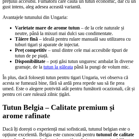
prețului accesibil. Fumătorii care caută un tutun economic, dar cu un
gust intens, aleg adesea această variantă.
Avantajele tutunului din Ungaria:
Varietate mare de arome tutun
– de la cele naturale și
neutre, până la mixuri mai dulci sau condimentate.
Tăiere fină
– ideală pentru rulare manuală sau utilizarea cu
tuburi tigari și aparate de injectat.
Preț competitiv
– unul dintre cele mai accesibile tipuri de
tutun de pe piață.
Disponibilitate
– poți găsi tutun unguresc ambalat în diverse
gramaje, de la
tutun la găleata
până la pungi de volum mic.
În plus, dacă folosești tutun pentru tigari Ungaria, vei observa că
acesta se fumează bine, fără să ardă prea repede sau să fie prea
umed. Este o alegere potrivită atât pentru fumătorii ocazionali, cât și
pentru cei care rulează zilnic țigări.
Tutun Belgia – Calitate premium și
arome rafinate
Dacă îți dorești o experiență mai sofisticată, tutunul belgian este o
opțiune excelentă. Belgia este cunoscută pentru
tutunul de calitate