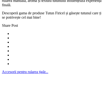
rularea manuală, aroma și textura tutunului influențează experiența
finală.
Descoperă gama de produse Tutun Firicel și găsește tutunul care ți
se potrivește cel mai bine!
Share Post
Accesorii pentru rularea țigăr...