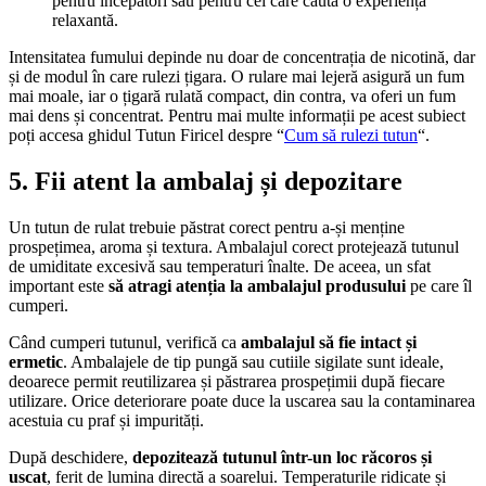
pentru începători sau pentru cei care caută o experiență
relaxantă.
Intensitatea fumului depinde nu doar de concentrația de nicotină, dar
și de modul în care rulezi țigara. O rulare mai lejeră asigură un fum
mai moale, iar o țigară rulată compact, din contra, va oferi un fum
mai dens și concentrat. Pentru mai multe informații pe acest subiect
poți accesa ghidul Tutun Firicel despre “
Cum să rulezi tutun
“.
5. Fii atent la ambalaj și depozitare
Un tutun de rulat trebuie păstrat corect pentru a-și menține
prospețimea, aroma și textura. Ambalajul corect protejează tutunul
de umiditate excesivă sau temperaturi înalte. De aceea, un sfat
important este
să atragi atenția la ambalajul produsului
pe care îl
cumperi.
Când cumperi tutunul, verifică ca
ambalajul să fie intact și
ermetic
. Ambalajele de tip pungă sau cutiile sigilate sunt ideale,
deoarece permit reutilizarea și păstrarea prospețimii după fiecare
utilizare. Orice deteriorare poate duce la uscarea sau la contaminarea
acestuia cu praf și impurități.
După deschidere,
depozitează tutunul într-un loc răcoros și
uscat
, ferit de lumina directă a soarelui. Temperaturile ridicate și