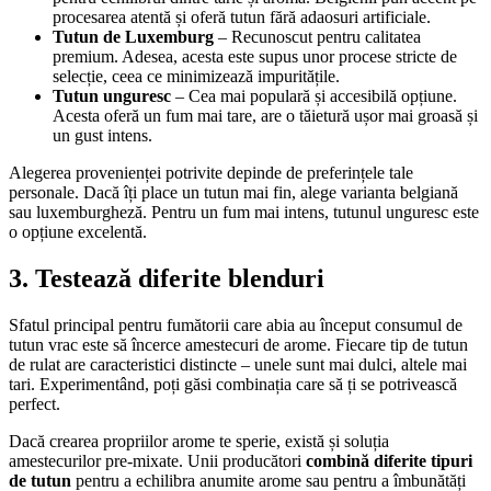
procesarea atentă și oferă tutun fără adaosuri artificiale.
Tutun de Luxemburg
– Recunoscut pentru calitatea
premium. Adesea, acesta este supus unor procese stricte de
selecție, ceea ce minimizează impuritățile.
Tutun unguresc
– Cea mai populară și accesibilă opțiune.
Acesta oferă un fum mai tare, are o tăietură ușor mai groasă și
un gust intens.
Alegerea provenienței potrivite depinde de preferințele tale
personale. Dacă îți place un tutun mai fin, alege varianta belgiană
sau luxemburgheză. Pentru un fum mai intens, tutunul unguresc este
o opțiune excelentă.
3. Testează diferite blenduri
Sfatul principal pentru fumătorii care abia au început consumul de
tutun vrac este să încerce amestecuri de arome. Fiecare tip de tutun
de rulat are caracteristici distincte – unele sunt mai dulci, altele mai
tari. Experimentând, poți găsi combinația care să ți se potrivească
perfect.
Dacă crearea propriilor arome te sperie, există și soluția
amestecurilor pre-mixate. Unii producători
combină diferite tipuri
de tutun
pentru a echilibra anumite arome sau pentru a îmbunătăți