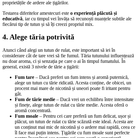
proprietățile de ardere ale țigărilor.
Testarea diferitelor amestecuri este
o experiență plăcută și
educativă
, iar cu timpul vei învăța să recunoști nuanțele subtile ale
fiecărui tip de tutun și să îți creezi propriul mix.
4. Alege tăria potrivită
Atunci când alegi un tutun de rulat, este important să iei în
considerare cât de tare vrei să fie fumul. Tăria tutunului influențează
nu doar aroma, ci și senzația pe care o ai în timpul fumatului. În
general, există 3 nivele de tărie a țigării:
Fum tare
– Dacă preferi un fum intens și aromă puternică,
alege un tutun cu tărie ridicată. Acesta conține, de obicei, un
procent mai mare de nicotină și uneori poate fi iritant pentru
gât.
Fum de tărie medie
– Dacă vrei un echilibru între intensitate
și finețe, alege tutun de rulat cu tărie medie. Acesta oferă o
aromă concentrată.
Fum moale
– Pentru cei care preferă un fum delicat, ușor și
plăcut, un tutun de rulat cu tărie scăzută este ideal. Acesta are
un conținut mai mic de nicotină și o ardere mai rapidă, ceea ce
îl face mai puțin intens. Țigările cu fum moale sunt perfecte