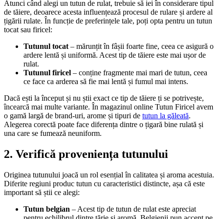
Atunci când alegi un tutun de rulat, trebuie să iei în considerare tipul
de tăiere, deoarece acesta influențează procesul de rulare și ardere al
țigării rulate. În funcție de preferințele tale, poți opta pentru un tutun
tocat sau firicel:
Tutunul tocat
– mărunțit în fâșii foarte fine, ceea ce asigură o
ardere lentă și uniformă. Acest tip de tăiere este mai ușor de
rulat.
Tutunul firicel
– conține fragmente mai mari de tutun, ceea
ce face ca arderea să fie mai lentă și fumul mai intens.
Dacă ești la început și nu știi exact ce tip de tăiere ți se potrivește,
încearcă mai multe variante. În magazinul online Tutun Firicel avem
o gamă largă de brand-uri, arome și tipuri de
tutun la găleată
.
Alegerea corectă poate face diferența dintre o țigară bine rulată și
una care se fumează neuniform.
2. Verifică proveniența tutunului
Originea tutunului joacă un rol esențial în calitatea și aroma acestuia.
Diferite regiuni produc tutun cu caracteristici distincte, așa că este
important să știi ce alegi:
Tutun belgian
– Acest tip de tutun de rulat este apreciat
pentru echilibrul dintre tărie și aromă. Belgienii pun accent pe