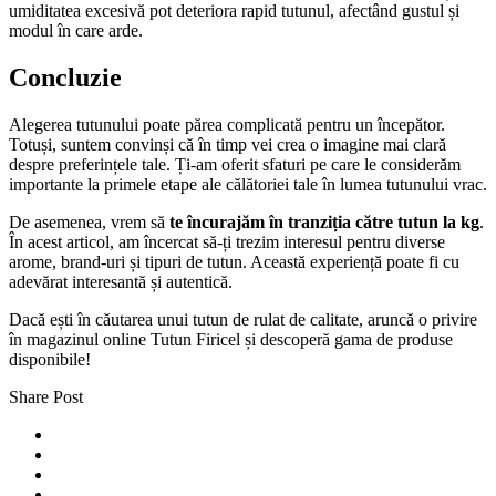
umiditatea excesivă pot deteriora rapid tutunul, afectând gustul și
modul în care arde.
Concluzie
Alegerea tutunului poate părea complicată pentru un începător.
Totuși, suntem convinși că în timp vei crea o imagine mai clară
despre preferințele tale. Ți-am oferit sfaturi pe care le considerăm
importante la primele etape ale călătoriei tale în lumea tutunului vrac.
De asemenea, vrem să
te încurajăm în tranziția către tutun la kg
.
În acest articol, am încercat să-ți trezim interesul pentru diverse
arome, brand-uri și tipuri de tutun. Această experiență poate fi cu
adevărat interesantă și autentică.
Dacă ești în căutarea unui tutun de rulat de calitate, aruncă o privire
în magazinul online Tutun Firicel și descoperă gama de produse
disponibile!
Share Post