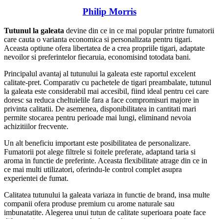
Philip Morris
Tutunul la galeata
devine din ce in ce mai popular printre fumatorii
care cauta o varianta economica si personalizata pentru tigari.
Aceasta optiune ofera libertatea de a crea propriile tigari, adaptate
nevoilor si preferintelor fiecaruia, economisind totodata bani.
Principalul avantaj al tutunului la galeata este raportul excelent
calitate-pret. Comparativ cu pachetele de tigari preambalate, tutunul
la galeata este considerabil mai accesibil, fiind ideal pentru cei care
doresc sa reduca cheltuielile fara a face compromisuri majore in
privinta calitatii. De asemenea, disponibilitatea in cantitati mari
permite stocarea pentru perioade mai lungi, eliminand nevoia
achizitiilor frecvente.
Un alt beneficiu important este posibilitatea de personalizare.
Fumatorii pot alege filtrele si foitele preferate, adaptand taria si
aroma in functie de preferinte. Aceasta flexibilitate atrage din ce in
ce mai multi utilizatori, oferindu-le control complet asupra
experientei de fumat.
Calitatea tutunului la galeata variaza in functie de brand, insa multe
companii ofera produse premium cu arome naturale sau
imbunatatite. Alegerea unui tutun de calitate superioara poate face