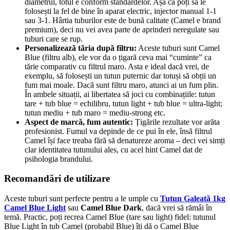
diametrul, totul e conform standardelor. Așa că poți să le
folosești la fel de bine în aparat electric, injector manual 1-1
sau 3-1. Hârtia tuburilor este de bună calitate (Camel e brand
premium), deci nu vei avea parte de aprinderi neregulate sau
tuburi care se rup.
Personalizează tăria după filtru:
Aceste tuburi sunt Camel
Blue (filtru alb), ele vor da o țigară ceva mai “cuminte” ca
tărie comparativ cu filtrul maro. Asta e ideal dacă vrei, de
exemplu, să folosești un tutun puternic dar totuși să obții un
fum mai moale. Dacă sunt filtru maro, atunci ai un fum plin.
În ambele situații, ai libertatea să joci cu combinațiile: tutun
tare + tub blue = echilibru, tutun light + tub blue = ultra-light;
tutun mediu + tub maro = mediu-strong etc.
Aspect de marcă, fum autentic:
Țigările rezultate vor arăta
profesionist. Fumul va depinde de ce pui în ele, însă filtrul
Camel își face treaba fără să denatureze aroma – deci vei simți
clar identitatea tutunului ales, cu acel hint Camel dat de
psihologia brandului.
Recomandări de utilizare
Aceste tuburi sunt perfecte pentru a le umple cu
Tutun Galeată 1kg
Camel Blue Light
sau
Camel Blue Dark
, dacă vrei să rămâi în
temă. Practic, poți recrea Camel Blue (tare sau light) fidel: tutunul
Blue Light în tub Camel (probabil Blue) îți dă o Camel Blue