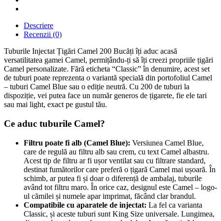
Descriere
Recenzii (0)
Tuburile Injectat Țigări Camel 200 Bucăți îți aduc acasă
versatilitatea gamei Camel, permițându-ți să îți creezi propriile țigări
Camel personalizate. Fără eticheta “Classic” în denumire, acest set
de tuburi poate reprezenta o variantă specială din portofoliul Camel
– tuburi Camel Blue sau o ediție neutră. Cu 200 de tuburi la
dispoziție, vei putea face un număr generos de țigarete, fie ele tari
sau mai light, exact pe gustul tău.
Ce aduc tuburile Camel?
Filtru poate fi alb (Camel Blue):
Versiunea Camel Blue,
care de regulă au filtru alb sau crem, cu text Camel albastru.
Acest tip de filtru ar fi ușor ventilat sau cu filtrare standard,
destinat fumătorilor care preferă o țigară Camel mai ușoară. În
schimb, ar putea fi și doar o diferență de ambalaj, tuburile
având tot filtru maro. În orice caz, designul este Camel – logo-
ul cămilei și numele apar imprimat, făcând clar brandul.
Compatibile cu aparatele de injectat:
La fel ca varianta
Classic, și aceste tuburi sunt King Size universale. Lungimea,