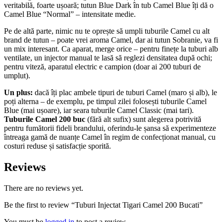
veritabilă, foarte ușoară; tutun Blue Dark în tub Camel Blue îți dă o
Camel Blue “Normal” – intensitate medie.
Pe de altă parte, nimic nu te oprește să umpli tuburile Camel cu alt
brand de tutun – poate vrei aroma Camel, dar ai tutun Sobranie, va fi
un mix interesant. Ca aparat, merge orice – pentru finețe la tuburi alb
ventilate, un injector manual te lasă să reglezi densitatea după ochi;
pentru viteză, aparatul electric e campion (doar ai 200 tuburi de
umplut).
Un plus:
dacă îți plac ambele tipuri de tuburi Camel (maro și alb), le
poți alterna – de exemplu, pe timpul zilei folosești tuburile Camel
Blue (mai ușoare), iar seara tuburile Camel Classic (mai tari).
Tuburile Camel 200 buc
(fără alt sufix) sunt alegerea potrivită
pentru fumătorii fideli brandului, oferindu-le șansa să experimenteze
întreaga gamă de nuanțe Camel în regim de confecționat manual, cu
costuri reduse și satisfacție sporită.
Reviews
There are no reviews yet.
Be the first to review “Tuburi Injectat Tigari Camel 200 Bucati”
You must be
logged in
to post a review.