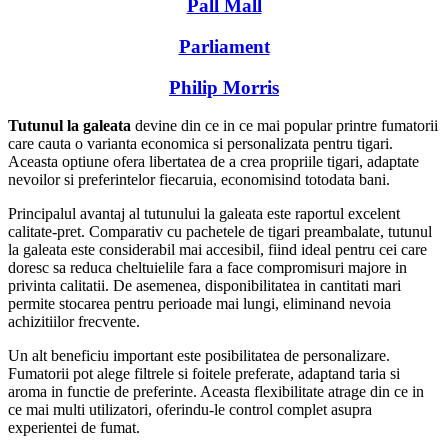
Pall Mall
Parliament
Philip Morris
Tutunul la galeata
devine din ce in ce mai popular printre fumatorii
care cauta o varianta economica si personalizata pentru tigari.
Aceasta optiune ofera libertatea de a crea propriile tigari, adaptate
nevoilor si preferintelor fiecaruia, economisind totodata bani.
Principalul avantaj al tutunului la galeata este raportul excelent
calitate-pret. Comparativ cu pachetele de tigari preambalate, tutunul
la galeata este considerabil mai accesibil, fiind ideal pentru cei care
doresc sa reduca cheltuielile fara a face compromisuri majore in
privinta calitatii. De asemenea, disponibilitatea in cantitati mari
permite stocarea pentru perioade mai lungi, eliminand nevoia
achizitiilor frecvente.
Un alt beneficiu important este posibilitatea de personalizare.
Fumatorii pot alege filtrele si foitele preferate, adaptand taria si
aroma in functie de preferinte. Aceasta flexibilitate atrage din ce in
ce mai multi utilizatori, oferindu-le control complet asupra
experientei de fumat.