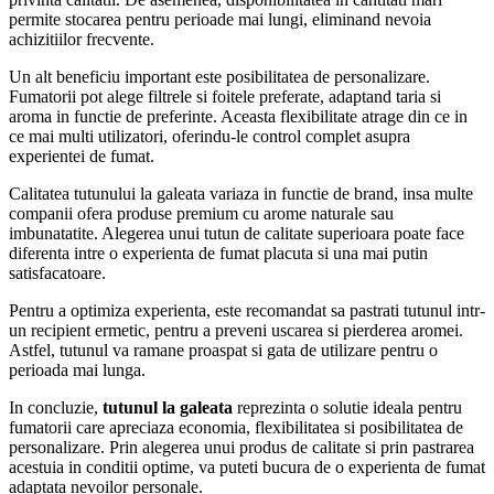
permite stocarea pentru perioade mai lungi, eliminand nevoia
achizitiilor frecvente.
Un alt beneficiu important este posibilitatea de personalizare.
Fumatorii pot alege filtrele si foitele preferate, adaptand taria si
aroma in functie de preferinte. Aceasta flexibilitate atrage din ce in
ce mai multi utilizatori, oferindu-le control complet asupra
experientei de fumat.
Calitatea tutunului la galeata variaza in functie de brand, insa multe
companii ofera produse premium cu arome naturale sau
imbunatatite. Alegerea unui tutun de calitate superioara poate face
diferenta intre o experienta de fumat placuta si una mai putin
satisfacatoare.
Pentru a optimiza experienta, este recomandat sa pastrati tutunul intr-
un recipient ermetic, pentru a preveni uscarea si pierderea aromei.
Astfel, tutunul va ramane proaspat si gata de utilizare pentru o
perioada mai lunga.
In concluzie,
tutunul la galeata
reprezinta o solutie ideala pentru
fumatorii care apreciaza economia, flexibilitatea si posibilitatea de
personalizare. Prin alegerea unui produs de calitate si prin pastrarea
acestuia in conditii optime, va puteti bucura de o experienta de fumat
adaptata nevoilor personale.