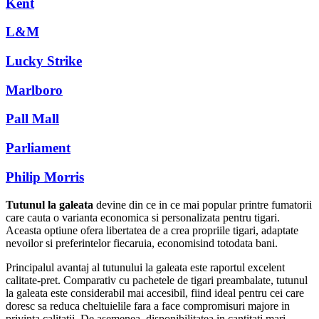
Kent
L&M
Lucky Strike
Marlboro
Pall Mall
Parliament
Philip Morris
Tutunul la galeata
devine din ce in ce mai popular printre fumatorii
care cauta o varianta economica si personalizata pentru tigari.
Aceasta optiune ofera libertatea de a crea propriile tigari, adaptate
nevoilor si preferintelor fiecaruia, economisind totodata bani.
Principalul avantaj al tutunului la galeata este raportul excelent
calitate-pret. Comparativ cu pachetele de tigari preambalate, tutunul
la galeata este considerabil mai accesibil, fiind ideal pentru cei care
doresc sa reduca cheltuielile fara a face compromisuri majore in
privinta calitatii. De asemenea, disponibilitatea in cantitati mari