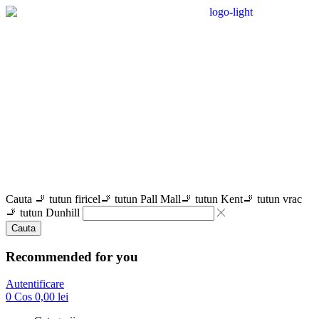
Cauta
🚬 tutun firicel
🚬 tutun Pall Mall
🚬 tutun Kent
🚬 tutun vrac
🚬 tutun Dunhill
Cauta
Recommended for you
Autentificare
0
Cos
0,00
lei