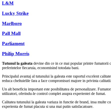
L&M
Lucky Strike
Marlboro
Pall Mall
Parliament
Philip Morris
Tutunul la galeata
devine din ce in ce mai popular printre fumatorii ca
preferintelor fiecaruia, economisind totodata bani.
Principalul avantaj al tutunului la galeata este raportul excelent calita
reduca cheltuielile fara a face compromisuri majore in privinta calitati
Un alt beneficiu important este posibilitatea de personalizare. Fumatorii 
utilizatori, oferindu-le control complet asupra experientei de fumat.
Calitatea tutunului la galeata variaza in functie de brand, insa multe 
experienta de fumat placuta si una mai putin satisfacatoare.