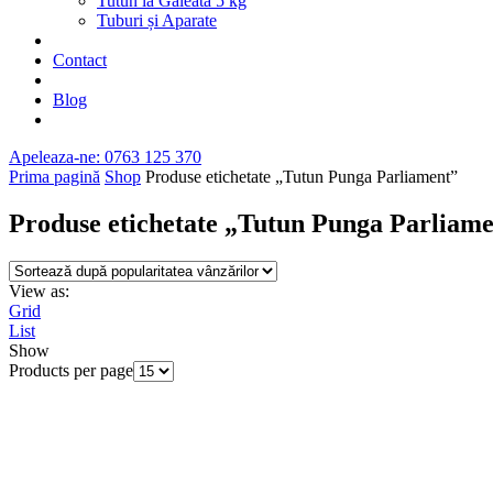
Tutun la Găleata 5 kg
Tuburi și Aparate
Contact
Blog
Apeleaza-ne: 0763 125 370
Prima pagină
Shop
Produse etichetate „Tutun Punga Parliament”
Produse etichetate „Tutun Punga Parliam
View as:
Grid
List
Show
Products per page