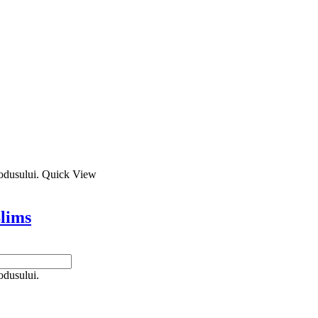
rodusului.
Quick View
lims
odusului.