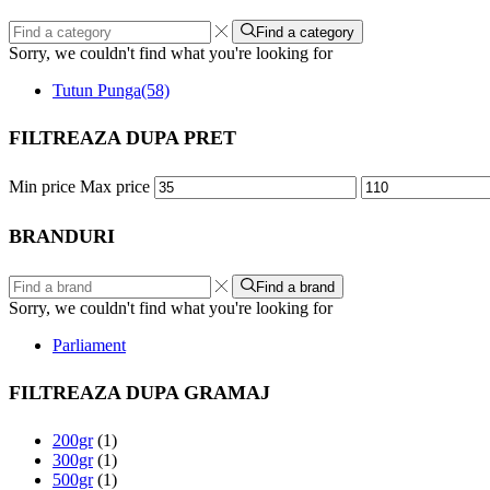
Find a category
Sorry, we couldn't find what you're looking for
Tutun Punga
(58)
FILTREAZA DUPA PRET
Min price
Max price
BRANDURI
Find a brand
Sorry, we couldn't find what you're looking for
Parliament
FILTREAZA DUPA GRAMAJ
200gr
(1)
300gr
(1)
500gr
(1)