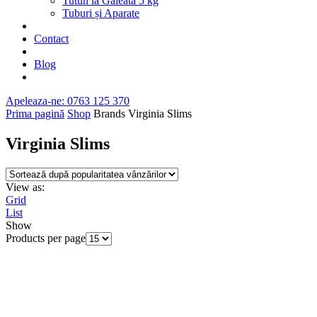
Tutun la Găleata 5 kg
Tuburi și Aparate
Contact
Blog
Apeleaza-ne: 0763 125 370
Prima pagină
Shop
Brands
Virginia Slims
Virginia Slims
View as:
Grid
List
Show
Products per page