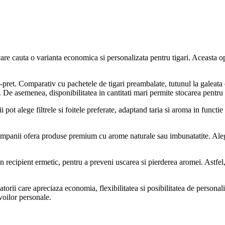
re cauta o varianta economica si personalizata pentru tigari. Aceasta opti
te-pret. Comparativ cu pachetele de tigari preambalate, tutunul la galeata 
i. De asemenea, disponibilitatea in cantitati mari permite stocarea pentru
pot alege filtrele si foitele preferate, adaptand taria si aroma in functie
companii ofera produse premium cu arome naturale sau imbunatatite. Alege
un recipient ermetic, pentru a preveni uscarea si pierderea aromei. Astfel
torii care apreciaza economia, flexibilitatea si posibilitatea de personali
voilor personale.