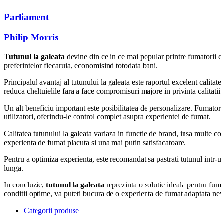
Parliament
Philip Morris
Tutunul la galeata
devine din ce in ce mai popular printre fumatorii ca
preferintelor fiecaruia, economisind totodata bani.
Principalul avantaj al tutunului la galeata este raportul excelent calita
reduca cheltuielile fara a face compromisuri majore in privinta calitati
Un alt beneficiu important este posibilitatea de personalizare. Fumatorii 
utilizatori, oferindu-le control complet asupra experientei de fumat.
Calitatea tutunului la galeata variaza in functie de brand, insa multe 
experienta de fumat placuta si una mai putin satisfacatoare.
Pentru a optimiza experienta, este recomandat sa pastrati tutunul intr-
lunga.
In concluzie,
tutunul la galeata
reprezinta o solutie ideala pentru fuma
conditii optime, va puteti bucura de o experienta de fumat adaptata ne
Categorii produse