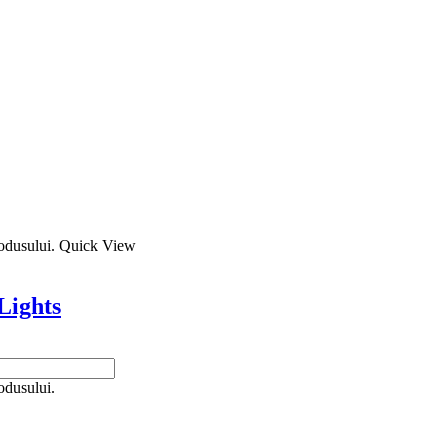
rodusului.
Quick View
Lights
odusului.