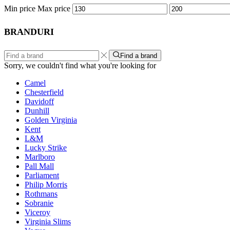
Min price
Max price
BRANDURI
Find a brand
Sorry, we couldn't find what you're looking for
Camel
Chesterfield
Davidoff
Dunhill
Golden Virginia
Kent
L&M
Lucky Strike
Marlboro
Pall Mall
Parliament
Philip Morris
Rothmans
Sobranie
Viceroy
Virginia Slims