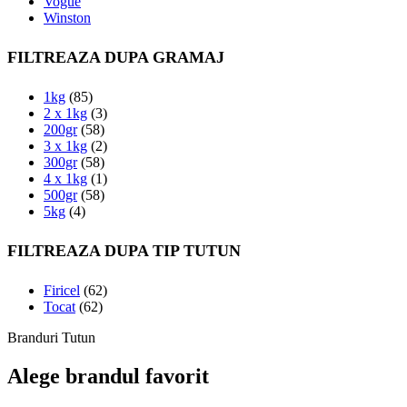
Vogue
Winston
FILTREAZA DUPA GRAMAJ
1kg
(85)
2 x 1kg
(3)
200gr
(58)
3 x 1kg
(2)
300gr
(58)
4 x 1kg
(1)
500gr
(58)
5kg
(4)
FILTREAZA DUPA TIP TUTUN
Firicel
(62)
Tocat
(62)
Branduri Tutun
Alege brandul favorit