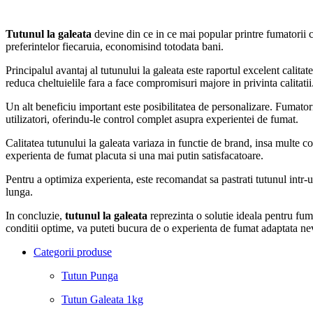
Tutunul la galeata
devine din ce in ce mai popular printre fumatorii ca
preferintelor fiecaruia, economisind totodata bani.
Principalul avantaj al tutunului la galeata este raportul excelent calita
reduca cheltuielile fara a face compromisuri majore in privinta calitati
Un alt beneficiu important este posibilitatea de personalizare. Fumatorii 
utilizatori, oferindu-le control complet asupra experientei de fumat.
Calitatea tutunului la galeata variaza in functie de brand, insa multe 
experienta de fumat placuta si una mai putin satisfacatoare.
Pentru a optimiza experienta, este recomandat sa pastrati tutunul intr-
lunga.
In concluzie,
tutunul la galeata
reprezinta o solutie ideala pentru fuma
conditii optime, va puteti bucura de o experienta de fumat adaptata ne
Categorii produse
Tutun Punga
Tutun Galeata 1kg