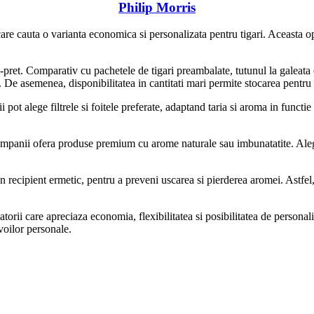
Philip Morris
re cauta o varianta economica si personalizata pentru tigari. Aceasta opti
te-pret. Comparativ cu pachetele de tigari preambalate, tutunul la galeata 
i. De asemenea, disponibilitatea in cantitati mari permite stocarea pentru
pot alege filtrele si foitele preferate, adaptand taria si aroma in functie
companii ofera produse premium cu arome naturale sau imbunatatite. Alege
un recipient ermetic, pentru a preveni uscarea si pierderea aromei. Astfel
torii care apreciaza economia, flexibilitatea si posibilitatea de personali
voilor personale.