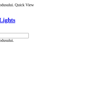
rodusului.
Quick View
Lights
odusului.