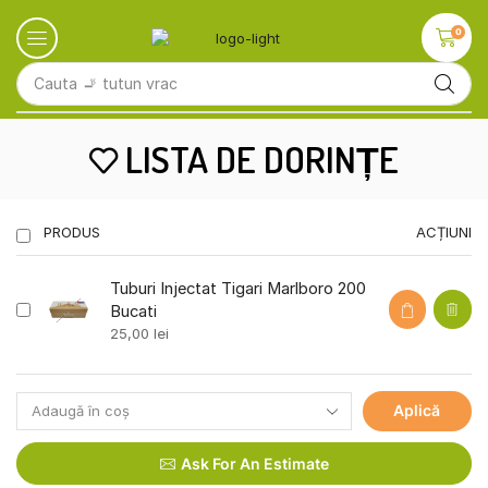
0
Cauta
🚬 tutun Kent
LISTA DE DORINȚE
PRODUS
ACȚIUNI
Tuburi Injectat Tigari Marlboro 200
Bucati
25,00
lei
Aplică
Ask For An Estimate