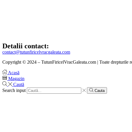
Detalii contact:
contact@tutunfiricelvracgaleata.com
Copyright © 2024 – TutunFiricelVracGaleata.com | Toate drepturile r
Acasă
Magazin
Caută
Search input
Cauta