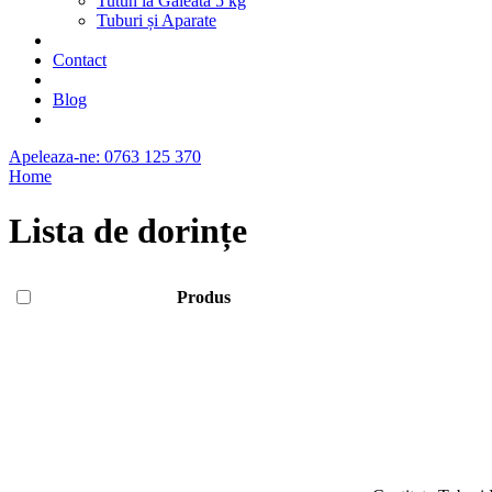
Tutun la Găleata 5 kg
Tuburi și Aparate
Contact
Blog
Apeleaza-ne: 0763 125 370
Home
Lista de dorințe
Produs