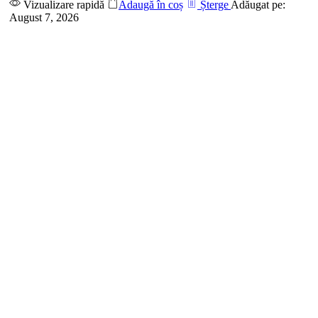
Vizualizare rapidă
Adaugă în coș
Șterge
Adăugat pe:
August 7, 2026