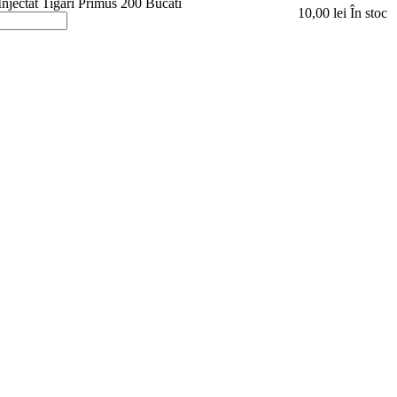
Injectat Tigari Primus 200 Bucati
10,00
lei
În stoc