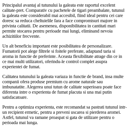
Principalul avantaj al tutunului la galeata este raportul excelent
calitate-pret. Comparativ cu pachetele de tigari preambalate, tutunul
la galeata este considerabil mai accesibil, fiind ideal pentru cei care
doresc sa reduca cheltuielile fara a face compromisuri majore in
privinta calitatii. De asemenea, disponibilitatea in cantitati mari
permite stocarea pentru perioade mai lungi, eliminand nevoia
achizitiilor frecvente.
Un alt beneficiu important este posibilitatea de personalizare.
Fumatorii pot alege filtrele si foitele preferate, adaptand taria si
aroma in functie de preferinte. Aceasta flexibilitate atrage din ce in
ce mai multi utilizatori, oferindu-le control complet asupra
experientei de fumat.
Calitatea tutunului la galeata variaza in functie de brand, insa multe
companii ofera produse premium cu arome naturale sau
imbunatatite. Alegerea unui tutun de calitate superioara poate face
diferenta intre o experienta de fumat placuta si una mai putin
satisfacatoare.
Pentru a optimiza experienta, este recomandat sa pastrati tutunul intr-
un recipient ermetic, pentru a preveni uscarea si pierderea aromei.
Astfel, tutunul va ramane proaspat si gata de utilizare pentru o
perioada mai lunga.