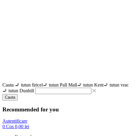
Cauta
🚬 tutun firicel
🚬 tutun Pall Mall
🚬 tutun Kent
🚬 tutun vrac
🚬 tutun Dunhill
Cauta
Recommended for you
Autentificare
0
Cos
0,00
lei