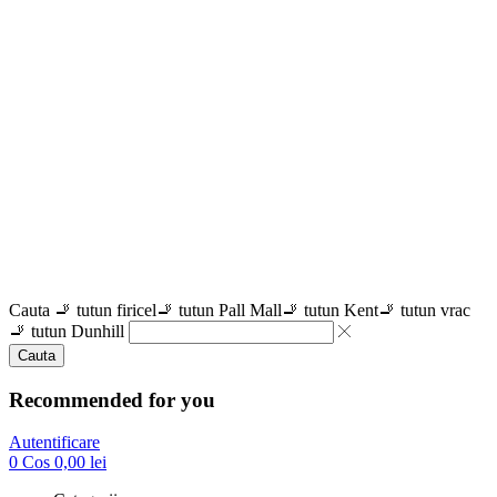
Cauta
🚬 tutun firicel
🚬 tutun Pall Mall
🚬 tutun Kent
🚬 tutun vrac
🚬 tutun Dunhill
Cauta
Recommended for you
Autentificare
0
Cos
0,00
lei