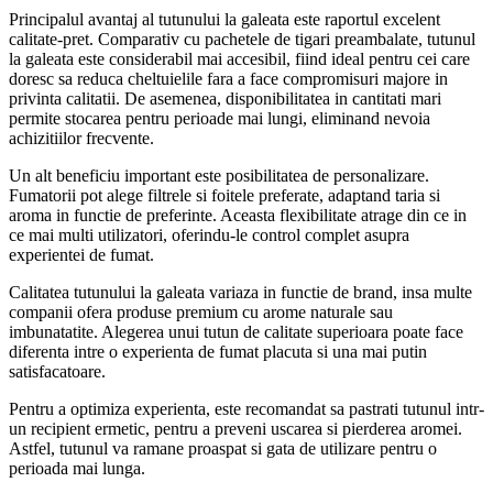
Principalul avantaj al tutunului la galeata este raportul excelent
calitate-pret. Comparativ cu pachetele de tigari preambalate, tutunul
la galeata este considerabil mai accesibil, fiind ideal pentru cei care
doresc sa reduca cheltuielile fara a face compromisuri majore in
privinta calitatii. De asemenea, disponibilitatea in cantitati mari
permite stocarea pentru perioade mai lungi, eliminand nevoia
achizitiilor frecvente.
Un alt beneficiu important este posibilitatea de personalizare.
Fumatorii pot alege filtrele si foitele preferate, adaptand taria si
aroma in functie de preferinte. Aceasta flexibilitate atrage din ce in
ce mai multi utilizatori, oferindu-le control complet asupra
experientei de fumat.
Calitatea tutunului la galeata variaza in functie de brand, insa multe
companii ofera produse premium cu arome naturale sau
imbunatatite. Alegerea unui tutun de calitate superioara poate face
diferenta intre o experienta de fumat placuta si una mai putin
satisfacatoare.
Pentru a optimiza experienta, este recomandat sa pastrati tutunul intr-
un recipient ermetic, pentru a preveni uscarea si pierderea aromei.
Astfel, tutunul va ramane proaspat si gata de utilizare pentru o
perioada mai lunga.