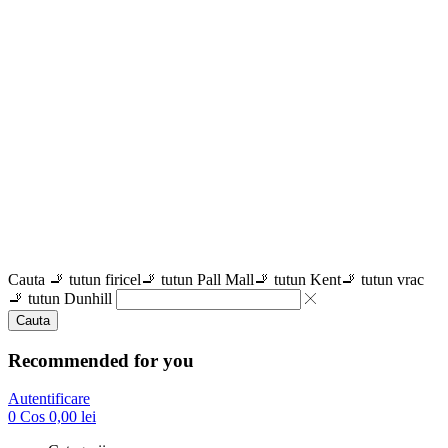
Cauta
🚬 tutun firicel
🚬 tutun Pall Mall
🚬 tutun Kent
🚬 tutun vrac
🚬 tutun Dunhill
Cauta
Recommended for you
Autentificare
0
Cos
0,00
lei