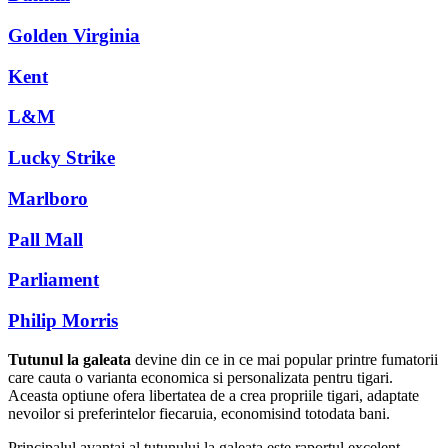
Golden Virginia
Kent
L&M
Lucky Strike
Marlboro
Pall Mall
Parliament
Philip Morris
Tutunul la galeata
devine din ce in ce mai popular printre fumatorii
care cauta o varianta economica si personalizata pentru tigari.
Aceasta optiune ofera libertatea de a crea propriile tigari, adaptate
nevoilor si preferintelor fiecaruia, economisind totodata bani.
Principalul avantaj al tutunului la galeata este raportul excelent