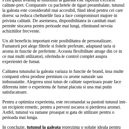
calitate-pret. Comparativ cu pachetele de tigari preambalate, tutunul
la galeata este considerabil mai accesibil, fiind ideal pentru cei care
doresc sa reduca cheltuielile fara a face compromisuri majore in
privinta calitatii. De asemenea, disponibilitatea in cantitati mari
permite stocarea pentru perioade mai lungi, eliminand nevoia
achizitiilor frecvente.
Un alt beneficiu important este posibilitatea de personalizare.
Fumatorii pot alege filtrele si foitele preferate, adaptand taria si
aroma in functie de preferinte. Aceasta flexibilitate atrage din ce in
ce mai multi utilizatori, oferindu-le control complet asupra
experientei de fumat.
Calitatea tutunului la galeata variaza in functie de brand, insa multe
companii ofera produse premium cu arome naturale sau
imbunatatite. Alegerea unui tutun de calitate superioara poate face
diferenta intre o experienta de fumat placuta si una mai putin
satisfacatoare.
Pentru a optimiza experienta, este recomandat sa pastrati tutunul intr-
un recipient ermetic, pentru a preveni uscarea si pierderea aromei.
Astfel, tutunul va ramane proaspat si gata de utilizare pentru o
perioada mai lunga.
In concluzie,
tutunul la galeata
reprezinta o solutie ideala pentru