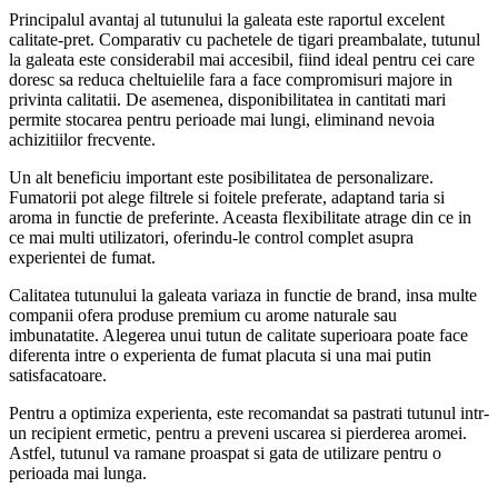
Principalul avantaj al tutunului la galeata este raportul excelent
calitate-pret. Comparativ cu pachetele de tigari preambalate, tutunul
la galeata este considerabil mai accesibil, fiind ideal pentru cei care
doresc sa reduca cheltuielile fara a face compromisuri majore in
privinta calitatii. De asemenea, disponibilitatea in cantitati mari
permite stocarea pentru perioade mai lungi, eliminand nevoia
achizitiilor frecvente.
Un alt beneficiu important este posibilitatea de personalizare.
Fumatorii pot alege filtrele si foitele preferate, adaptand taria si
aroma in functie de preferinte. Aceasta flexibilitate atrage din ce in
ce mai multi utilizatori, oferindu-le control complet asupra
experientei de fumat.
Calitatea tutunului la galeata variaza in functie de brand, insa multe
companii ofera produse premium cu arome naturale sau
imbunatatite. Alegerea unui tutun de calitate superioara poate face
diferenta intre o experienta de fumat placuta si una mai putin
satisfacatoare.
Pentru a optimiza experienta, este recomandat sa pastrati tutunul intr-
un recipient ermetic, pentru a preveni uscarea si pierderea aromei.
Astfel, tutunul va ramane proaspat si gata de utilizare pentru o
perioada mai lunga.