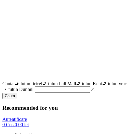
Cauta
🚬 tutun firicel
🚬 tutun Pall Mall
🚬 tutun Kent
🚬 tutun vrac
🚬 tutun Dunhill
Cauta
Recommended for you
Autentificare
0
Cos
0,00
lei