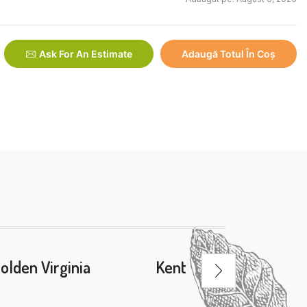
Ask For An Estimate
Adaugă Totul În Coș
olden Virginia
Kent
L&