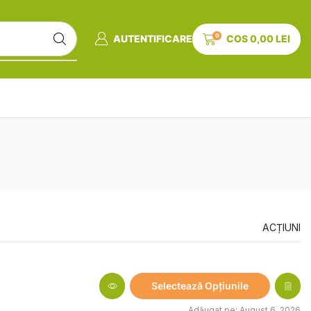
0
AUTENTIFICARE
COS
0,00
LEI
ACȚIUNI
Selectează Opțiunile
Adăugat pe: August 6, 2026