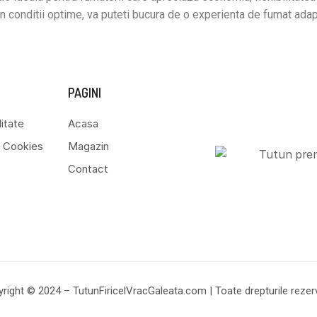
 in conditii optime, va puteti bucura de o experienta de fumat ada
PAGINI
litate
Acasa
re Cookies
Magazin
Contact
right © 2024 – TutunFiricelVracGaleata.com | Toate drepturile rezer