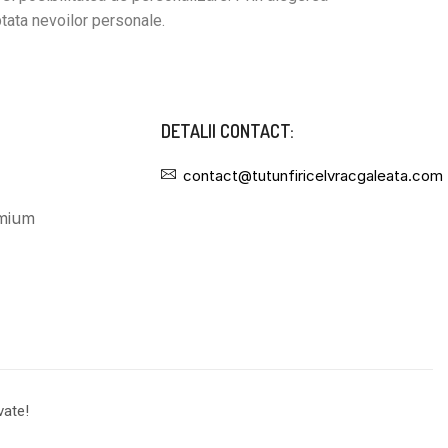
ptata nevoilor personale.
DETALII CONTACT:
contact@tutunfiricelvracgaleata.com
vate!