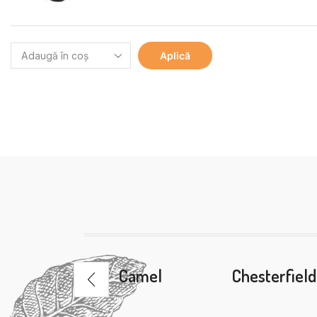
Aplică
p Morris
Camel
Chesterfield