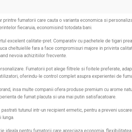
 printre fumatorii care cauta o varianta economica si personaliza
ferintelor fiecaruia, economisind totodata bani.
portul excelent calitate-pret. Comparativ cu pachetele de tigari pr
uca cheltuielile fara a face compromisuri majore in privinta calita
and nevoia achizitiilor frecvente.
sonalizare. Fumatorii pot alege filtrele si foitele preferate, adap
 utilizatori, oferindu-le control complet asupra experientei de fuma
de brand, insa multe companii ofera produse premium cu arome natu
xperienta de fumat placuta si una mai putin satisfacatoare.
astrati tutunul intr-un recipient ermetic, pentru a preveni uscare
i lunga.
ie ideala pentru fumatorii care apreciaza economia, flexibilitatea