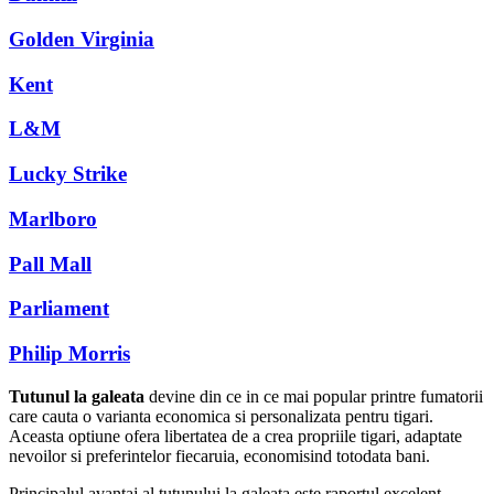
Golden Virginia
Kent
L&M
Lucky Strike
Marlboro
Pall Mall
Parliament
Philip Morris
Tutunul la galeata
devine din ce in ce mai popular printre fumatorii
care cauta o varianta economica si personalizata pentru tigari.
Aceasta optiune ofera libertatea de a crea propriile tigari, adaptate
nevoilor si preferintelor fiecaruia, economisind totodata bani.
Principalul avantaj al tutunului la galeata este raportul excelent