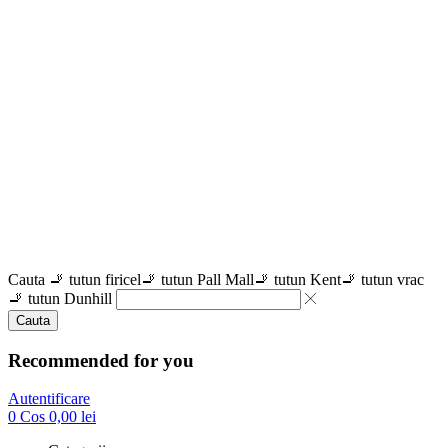
Cauta
🚬 tutun firicel
🚬 tutun Pall Mall
🚬 tutun Kent
🚬 tutun vrac
🚬 tutun Dunhill
Cauta
Recommended for you
Autentificare
0
Cos
0,00
lei