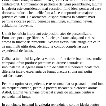
calitate-pret. Comparativ cu pachetele de tigari preambalate, tutunul
la galeata este considerabil mai accesibil, fiind ideal pentru cei care
doresc sa reduca cheltuielile fara a face compromisuri majore in
privinta calitatii. De asemenea, disponibilitatea in cantitati mari
permite stocarea pentru perioade mai lungi, eliminand nevoia
achizitiilor frecvente.
Un alt beneficiu important este posibilitatea de personalizare.
Fumatorii pot alege filtrele si foitele preferate, adaptand taria si
aroma in functie de preferinte. Aceasta flexibilitate atrage din ce in
ce mai multi utilizatori, oferindu-le control complet asupra
experientei de fumat.
Calitatea tutunului la galeata variaza in functie de brand, insa multe
companii ofera produse premium cu arome naturale sau
imbunatatite. Alegerea unui tutun de calitate superioara poate face
diferenta intre o experienta de fumat placuta si una mai putin
satisfacatoare.
Pentru a optimiza experienta, este recomandat sa pastrati tutunul intr-
un recipient ermetic, pentru a preveni uscarea si pierderea aromei.
Astfel, tutunul va ramane proaspat si gata de utilizare pentru o
perioada mai lunga.
In concluzie,
tutunul la galeata
reprezinta o solutie ideala pentru