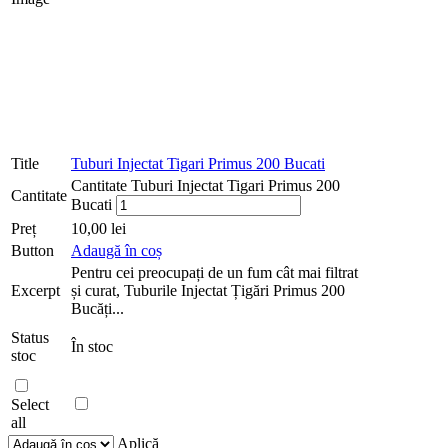
Title
Tuburi Injectat Tigari Primus 200 Bucati
Cantitate Tuburi Injectat Tigari Primus 200
Cantitate
Bucati
Preț
10,00
lei
Button
Adaugă în coș
Pentru cei preocupați de un fum cât mai filtrat
Excerpt
și curat, Tuburile Injectat Țigări Primus 200
Bucăți...
Status
În stoc
stoc
Select
all
Aplică