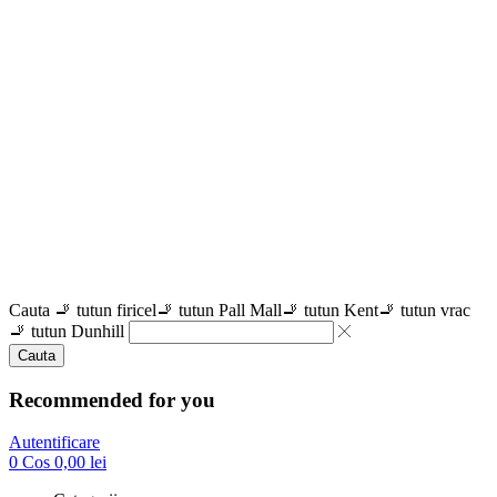
Cauta
🚬 tutun firicel
🚬 tutun Pall Mall
🚬 tutun Kent
🚬 tutun vrac
🚬 tutun Dunhill
Cauta
Recommended for you
Autentificare
0
Cos
0,00
lei