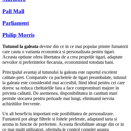
Pall Mall
Parliament
Philip Morris
Tutunul la galeata
devine din ce in ce mai popular printre fumatorii
care cauta o varianta economica si personalizata pentru tigari.
Aceasta optiune ofera libertatea de a crea propriile tigari, adaptate
nevoilor si preferintelor fiecaruia, economisind totodata bani.
Principalul avantaj al tutunului la galeata este raportul excelent
calitate-pret. Comparativ cu pachetele de tigari preambalate, tutunul
la galeata este considerabil mai accesibil, fiind ideal pentru cei care
doresc sa reduca cheltuielile fara a face compromisuri majore in
privinta calitatii. De asemenea, disponibilitatea in cantitati mari
permite stocarea pentru perioade mai lungi, eliminand nevoia
achizitiilor frecvente.
Un alt beneficiu important este posibilitatea de personalizare.
Fumatorii pot alege filtrele si foitele preferate, adaptand taria si
aroma in functie de preferinte. Aceasta flexibilitate atrage din ce in
ce mai multi utilizatori, oferindu-le control complet asupra