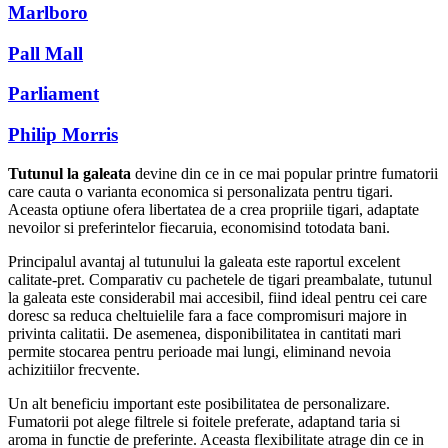
Marlboro
Pall Mall
Parliament
Philip Morris
Tutunul la galeata
devine din ce in ce mai popular printre fumatorii
care cauta o varianta economica si personalizata pentru tigari.
Aceasta optiune ofera libertatea de a crea propriile tigari, adaptate
nevoilor si preferintelor fiecaruia, economisind totodata bani.
Principalul avantaj al tutunului la galeata este raportul excelent
calitate-pret. Comparativ cu pachetele de tigari preambalate, tutunul
la galeata este considerabil mai accesibil, fiind ideal pentru cei care
doresc sa reduca cheltuielile fara a face compromisuri majore in
privinta calitatii. De asemenea, disponibilitatea in cantitati mari
permite stocarea pentru perioade mai lungi, eliminand nevoia
achizitiilor frecvente.
Un alt beneficiu important este posibilitatea de personalizare.
Fumatorii pot alege filtrele si foitele preferate, adaptand taria si
aroma in functie de preferinte. Aceasta flexibilitate atrage din ce in