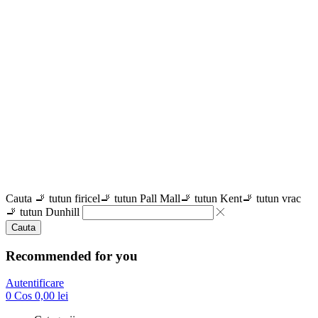
Cauta
🚬 tutun firicel
🚬 tutun Pall Mall
🚬 tutun Kent
🚬 tutun vrac
🚬 tutun Dunhill
Cauta
Recommended for you
Autentificare
0
Cos
0,00
lei