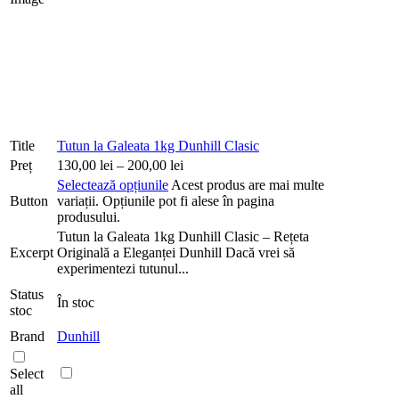
Title
Tutun la Galeata 1kg Dunhill Clasic
Preț
130,00
lei
–
200,00
lei
Selectează opțiunile
Acest produs are mai multe
Button
variații. Opțiunile pot fi alese în pagina
produsului.
Tutun la Galeata 1kg Dunhill Clasic – Rețeta
Excerpt
Originală a Eleganței Dunhill Dacă vrei să
experimentezi tutunul...
Status
În stoc
stoc
Brand
Dunhill
Select
all