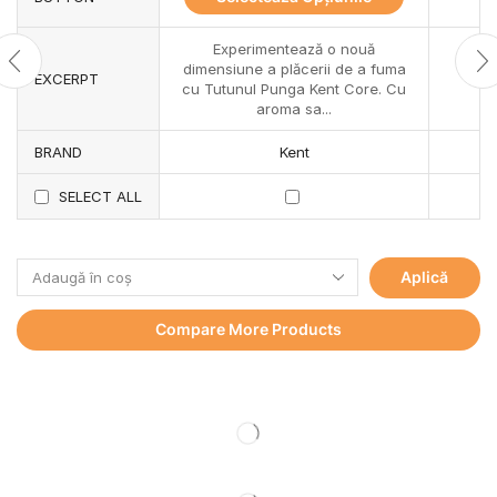
Experimentează o nouă
dimensiune a plăcerii de a fuma
EXCERPT
cu Tutunul Punga Kent Core. Cu
aroma sa...
BRAND
Kent
SELECT ALL
Aplică
Compare More Products