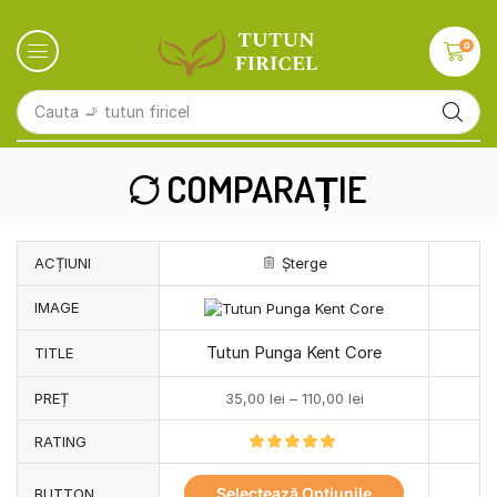
0
Cauta
🚬 tutun firicel
COMPARAȚIE
ACȚIUNI
Șterge
IMAGE
Tutun Punga Kent Core
TITLE
PREȚ
35,00
lei
–
110,00
lei
RATING
Selectează Opțiunile
BUTTON