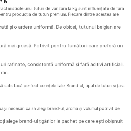
aracteristicile unui tutun de vanzare la kg sunt influențate de țara
 pentru producția de tutun premium. Fiecare dintre acestea are
brată și o ardere uniformă. De obicei, tutunul belgian are
ură mai groasă. Potrivit pentru fumătorii care preferă un
rafinate, consistență uniformă și fără aditivi artificiali.
ntic.
ă satisfacă perfect cerințele tale. Brand-ul, tipul de tutun și țara
așii necesari ca să alegi brand-ul, aroma și volumul potrivit de
Poți alege brand-ul țigărilor la pachet pe care ești obișnuit