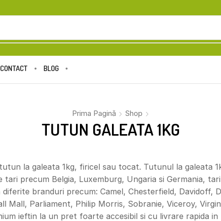
CONTACT
BLOG
Prima Pagină
Shop
TUTUN GALEATA 1KG
tutun la galeata 1kg, firicel sau tocat. Tutunul la galeata 
e tari precum Belgia, Luxemburg, Ungaria si Germania, tar
la diferite branduri precum: Camel, Chesterfield, Davidoff, 
ll Mall, Parliament, Philip Morris, Sobranie, Viceroy, Vir
ium ieftin la un pret foarte accesibil si cu livrare rapida in