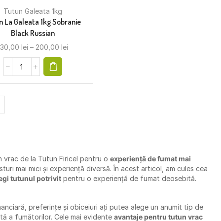
Tutun Galeata 1kg
n La Galeata 1kg Sobranie
Black Russian
130,00
lei
–
200,00
lei
n vrac de la Tutun Firicel pentru o
experiență de fumat mai
sturi mai mici și experiență diversă. În acest articol, am cules cea
gi tutunul potrivit
pentru o experiență de fumat deosebită.
nanciară, preferințe și obiceiuri ați putea alege un anumit tip de
tă a fumătorilor. Cele mai evidente
avantaje pentru tutun vrac