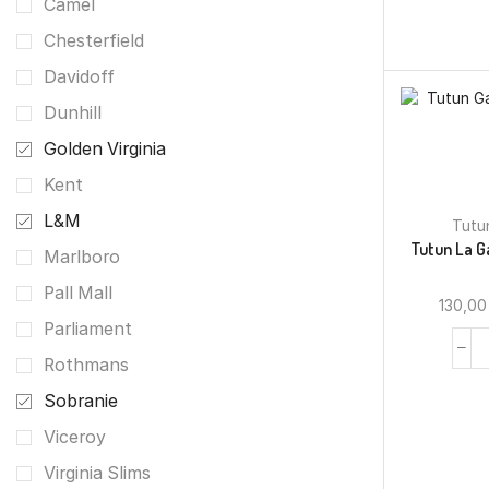
Camel
Chesterfield
Davidoff
Dunhill
Golden Virginia
Kent
L&M
Tutu
Tutun La G
Marlboro
Pall Mall
130,0
Parliament
Rothmans
Sobranie
Viceroy
Virginia Slims