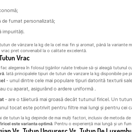
economă;
ă de fumat personalizată;
 impurități.
tutun de vânzare la kg de la cel mai fin și aromat, până la variante 
 vrac pret convenabil la o calitate excelentă.
 Tutun Vrac
fac alegerea în folosul țigărilor rulate trebuie să-și aleagă tutunul 
ură
. Iată principalele tipuri de tutun de vanzare la kg disponibile pe p
cel
- unul dintre cele mai populare tipuri datorită texturii sal
au cu aparat, asigurând o ardere uniformă .
at
- are o tăietură mai groasă decât tutunul firicel. Un tutu
nul tocat este potrivit pentru filtre mai lungi și pentru cei 
i de tutun la kg depinde de mai mulți factori, inclusiv de metoda de ru
firicel este varianta optimă
. Pentru o experiență mai lungă și un fum
gian Vs. Tutun Unguresc Vs. Tutun De Luxemb