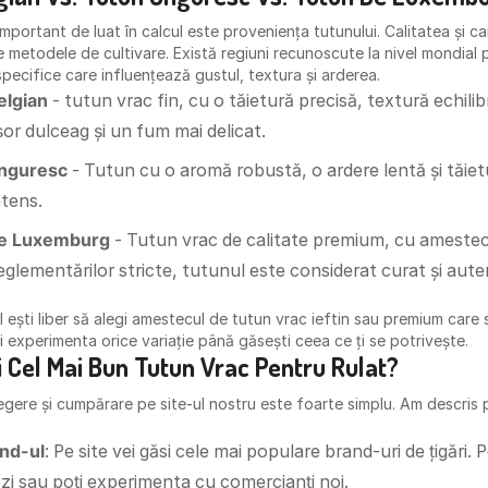
 important de luat în calcul este proveniența tutunului. Calitatea și c
de metodele de cultivare. Există regiuni recunoscute la nivel mondial
 specifice care influențează gustul, textura și arderea.
elgian
- tutun vrac fin, cu o tăietură precisă, textură echili
or dulceag și un fum mai delicat.
unguresc
- Tutun cu o aromă robustă, o ardere lentă și tăiet
ntens.
de Luxemburg
- Tutun vrac de calitate premium, cu amestecuri 
eglementărilor stricte, tutunul este considerat curat și aute
l ești liber să alegi amestecul de tutun vrac ieftin sau premium care s
i experimenta orice variație până găsești ceea ce ți se potrivește.
 Cel Mai Bun
Tutun Vrac
Pentru Rulat?
egere și cumpărare pe site-ul nostru este foarte simplu. Am descris p
nd-ul
: Pe site vei găsi cele mai populare brand-uri de țigări. 
zi sau poți experimenta cu comercianți noi.