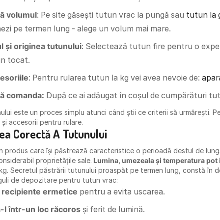
ă volumul
: Pe site găsești tutun vrac la pungă sau
tutun la 
nezi pe termen lung - alege un volum mai mare.
l și originea tutunului
: Selectează tutun fire pentru o exper
n tocat.
esoriile
: Pentru rularea tutun la kg vei avea nevoie de:
apara
ză comanda:
După ce ai adăugat în coșul de cumpărături tutu
lui este un proces simplu atunci când știi ce criterii să urmărești. P
 și accesorii pentru rulare.
ea Corectă A Tutunului
n produs care își păstrează caracteristice o perioadă destul de lungă
nsiderabil proprietățile sale.
Lumina, umezeala și temperatura pot 
1 kg. Secretul păstrării tutunului proaspăt pe termen lung, constă în 
eguli de depozitare pentru tutun vrac:
ă recipiente ermetice
pentru a evita uscarea.
-l într-un loc răcoros
și ferit de lumină.