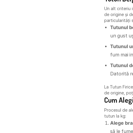
Un alt criteriu
de origine și 
particularități
Tutunul b
un gust uș
Tutunul 
fum mai i
Tutunul 
Datorită r
La Tutun Firice
de origine, poț
Cum Alegi
Procesul de al
tutun la kg:
Alege bra
să le fume