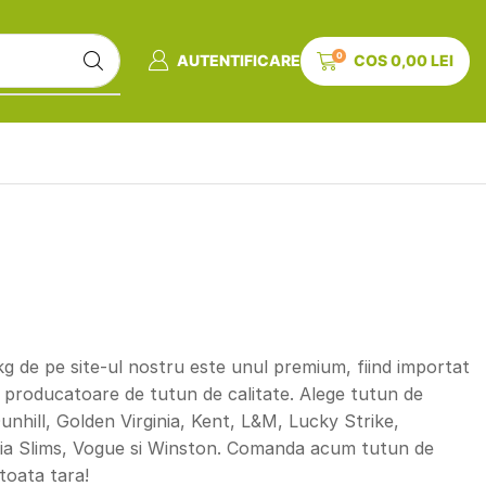
0
AUTENTIFICARE
COS
0,00
LEI
1kg de pe site-ul nostru este unul premium, fiind importat
i producatoare de tutun de calitate. Alege tutun de
Dunhill, Golden Virginia, Kent, L&M, Lucky Strike,
ginia Slims, Vogue si Winston. Comanda acum tutun de
 toata tara!