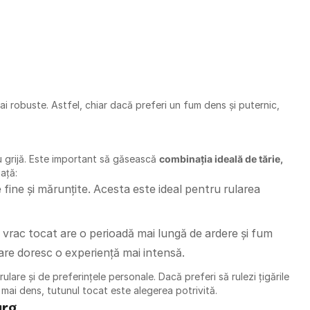
mai robuste. Astfel, chiar dacă preferi un fum dens și puternic,
cu grijă. Este important să găsească
combinația ideală de tărie,
iață:
e fine și mărunțite. Acesta este ideal pentru rularea
n vrac tocat are o perioadă mai lungă de ardere și fum
care doresc o experiență mai intensă.
lare și de preferințele personale. Dacă preferi să rulezi țigările
 mai dens, tutunul tocat este alegerea potrivită.
urg