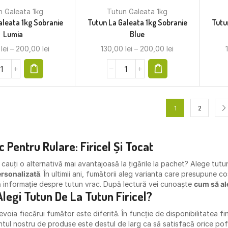
n Galeata 1kg
Tutun Galeata 1kg
aleata 1kg Sobranie
Tutun La Galeata 1kg Sobranie
Tutu
Lumia
Blue
0
lei
–
200,00
lei
130,00
lei
–
200,00
lei
1
2
c
Pentru Rulare: Firicel Și Tocat
 cauți o alternativă mai avantajoasă la țigările la pachet? Alege tutu
rsonalizată
. În ultimii ani, fumătorii aleg varianta care presupune co
 informație despre tutun vrac. După lectură vei cunoaște
cum să ale
legi Tutun De La Tutun Firicel?
voia fiecărui fumător este diferită. În funcție de disponibilitatea fi
ntul nostru de produse este destul de larg ca să satisfacă orice pof