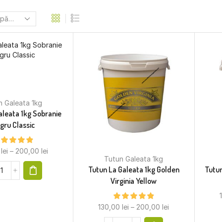
n Galeata 1kg
aleata 1kg Sobranie
gru Classic
0
lei
–
200,00
lei
Tutun Galeata 1kg
Tutun La Galeata 1kg Golden
Tutun
Virginia Yellow
130,00
lei
–
200,00
lei