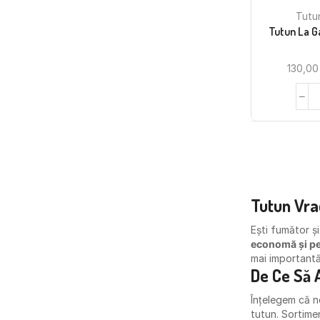
Tutu
Tutun La G
130,0
Tutun Vra
Ești fumător și
economă și pe
mai importantă
De Ce Să A
Înțelegem că ne
tutun. Sortime