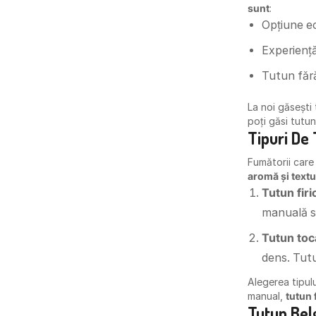
sunt
:
Opțiune 
Experienț
Tutun fără
La noi găsești 
poți găsi tutun
Tipuri De
Fumătorii care 
aromă și text
Tutun firi
manuală s
Tutun toc
dens. Tutu
Alegerea tipulu
manual,
tutun 
Tutun Bel