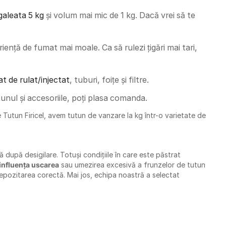
galeata 5 kg
și volum mai mic de 1 kg. Dacă vrei să te
iență de fumat mai moale. Ca să rulezi țigări mai tari,
t de rulat/injectat
, tuburi, foițe și filtre.
nul și accesoriile, poți plasa comanda.
e Tutun Firicel, avem tutun de vanzare la kg într-o varietate de
 după desigilare. Totuși condițiile în care este păstrat
influența uscarea
sau umezirea excesivă a frunzelor de tutun
depozitarea corectă. Mai jos, echipa noastră a selectat