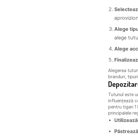
Selecteaz
aprovizio
Alege tipu
alege tutu
Alege acc
Finalizea
Alegerea tutunu
branduri, tipuri
Depozitar
Tutunul este u
influențează co
pentru tigari 
principalele r
Utilizeaz
Păstrează