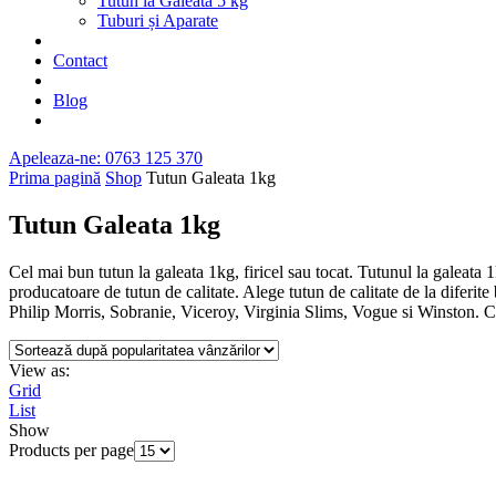
Tutun la Găleata 5 kg
Tuburi și Aparate
Contact
Blog
Apeleaza-ne: 0763 125 370
Prima pagină
Shop
Tutun Galeata 1kg
Tutun Galeata 1kg
Cel mai bun tutun la galeata 1kg, firicel sau tocat. Tutunul la galeat
producatoare de tutun de calitate. Alege tutun de calitate de la dife
Philip Morris, Sobranie, Viceroy, Virginia Slims, Vogue si Winston. Com
View as:
Grid
List
Show
Products per page