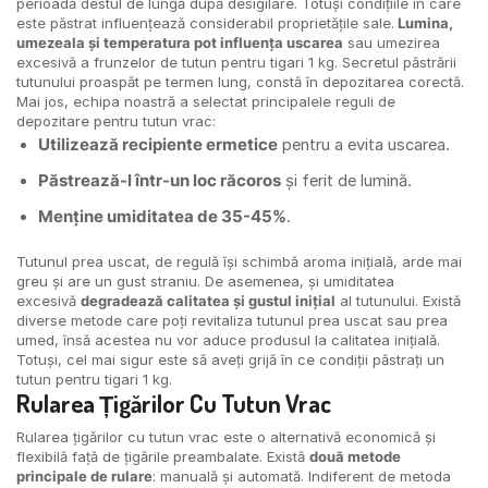
perioadă destul de lungă după desigilare. Totuși condițiile în care
este păstrat influențează considerabil proprietățile sale.
Lumina,
umezeala și temperatura pot influența uscarea
sau umezirea
excesivă a frunzelor de tutun pentru tigari 1 kg. Secretul păstrării
tutunului proaspăt pe termen lung, constă în depozitarea corectă.
Mai jos, echipa noastră a selectat principalele reguli de
depozitare pentru tutun vrac:
Utilizează recipiente ermetice
pentru a evita uscarea.
Păstrează-l într-un loc răcoros
și ferit de lumină.
Menține umiditatea de 35-45%
.
Tutunul prea uscat, de regulă își schimbă aroma inițială, arde mai
greu și are un gust straniu. De asemenea, și umiditatea
excesivă
degradează calitatea și gustul inițial
al tutunului. Există
diverse metode care poți revitaliza tutunul prea uscat sau prea
umed, însă acestea nu vor aduce produsul la calitatea inițială.
Totuși, cel mai sigur este să aveți grijă în ce condiții păstrați un
tutun pentru tigari 1 kg.
Rularea Țigărilor Cu
Tutun Vrac
Rularea țigărilor cu tutun vrac este o alternativă economică și
flexibilă față de țigările preambalate. Există
două metode
principale de rulare
: manuală și automată. Indiferent de metoda