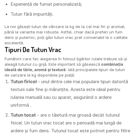
Experiență de fumat personalizată;
Tutun fără impurități.
La noi găsești tutun de vânzare la kg de la cel mai fin și aromat,
până la variante mai robuste. Astfel, chiar dacă preferi un fum
dens și puternic, poți găsi tutun vrac pret convenabil la o calitate
excelentă.
Tipuri De Tutun Vrac
Fumătorii care fac alegerea în folosul țigărilor rulate trebuie să-și
aleagă tutunul cu grijă. Este important să găsească
combinația
ideală de tărie, aromă și textură
. Iată principalele tipuri de tutun
de vanzare la kg disponibile pe piață:
Tutun firicel
- unul dintre cele mai populare tipuri datorită
texturii sale fine și mărunțite. Acesta este ideal pentru
rularea manuală sau cu aparat, asigurând o ardere
uniformă .
Tutun tocat
- are o tăietură mai groasă decât tutunul
firicel. Un tutun vrac tocat are o perioadă mai lungă de
ardere și fum dens. Tutunul tocat este potrivit pentru filtre