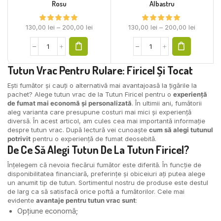
Rosu
Albastru
130,00
lei
–
200,00
lei
130,00
lei
–
200,00
lei
Tutun Vrac
Pentru Rulare: Firicel Și Tocat
Ești fumător și cauți o alternativă mai avantajoasă la țigările la
pachet? Alege tutun vrac de la Tutun Firicel pentru o
experiență
de fumat mai economă și personalizată
. În ultimii ani, fumătorii
aleg varianta care presupune costuri mai mici și experiență
diversă. În acest articol, am cules cea mai importantă informație
despre tutun vrac. După lectură vei cunoaște
cum să alegi tutunul
potrivit
pentru o experiență de fumat deosebită.
De Ce Să Alegi Tutun De La Tutun Firicel?
Înțelegem că nevoia fiecărui fumător este diferită. În funcție de
disponibilitatea financiară, preferințe și obiceiuri ați putea alege
un anumit tip de tutun. Sortimentul nostru de produse este destul
de larg ca să satisfacă orice poftă a fumătorilor. Cele mai
evidente
avantaje pentru tutun vrac sunt
:
Opțiune economă;