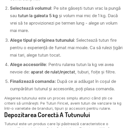
Selectează volumul
: Pe site găsești tutun vrac la pungă
sau
tutun la galeata 5 kg
și volum mai mic de 1 kg. Dacă
vrei să te aprovizionezi pe termen lung - alege un volum
mai mare.
Alege tipul și originea tutunului
: Selectează tutun fire
pentru o experiență de fumat mai moale. Ca să rulezi țigări
mai tari, alege tutun tocat.
Alege accesoriile
: Pentru rularea tutun la kg vei avea
nevoie de:
aparat de rulat/injectat
, tuburi, foițe și filtre.
Finalizează comanda:
După ce ai adăugat în coșul de
cumpărături tutunul și accesoriile, poți plasa comanda.
Alegerea tutunului este un proces simplu atunci când știi ce
criterii să urmărești. Pe Tutun Firicel, avem tutun de vanzare la kg
într-o varietate de branduri, tipuri și accesorii pentru rulare.
Depozitarea Corectă A Tutunului
Tutunul este un produs care își păstrează caracteristice o