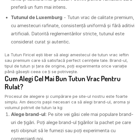
preferă un fum mai intens.
Tutunul de Luxemburg
- Tutun vrac de calitate premium,
cu amestecuri rafinate, consistență uniformă și fără aditivi
artificiali. Datorită reglementărilor stricte, tutunul este
considerat curat și autentic.
La Tutun Firicel ești liber să alegi amestecul de tutun vrac ieftin
sau premium care să satisfacă perfect cerințele tale. Brand-ul,
tipul de tutun și țara de origine, poți experimenta orice variație
până găsești ceea ce ți se potrivește.
Cum Alegi Cel Mai Bun
Tutun Vrac
Pentru
Rulat?
Procesul de alegere și cumpărare pe site-ul nostru este foarte
simplu. Am descris pașii necesari ca să alegi brand-ul, aroma și
volumul potrivit de tutun la kg:
Alege brand-ul
: Pe site vei găsi cele mai populare brand-
uri de țigări. Poți alege brand-ul țigărilor la pachet pe care
ești obișnuit să le fumezi sau poți experimenta cu
comercianți noi.