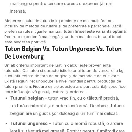
mai lungi și pentru cei care doresc o experiență mai
intensă.
Alegerea tipului de tutun la kg depinde de mai mulți factori,
inclusiv de metoda de rulare și de preferințele personale. Dacă
preferi să rulezi țigările manual,
tutun firicel este varianta optimă
.
Pentru o experiență mai lungă și un fum mai dens, tutunul tocat
este alegerea potrivită.
Tutun Belgian Vs. Tutun Unguresc Vs. Tutun
De Luxemburg
Un alt criteriu important de luat în calcul este proveniența
tutunului. Calitatea și caracteristicile unui tutun de vanzare la kg
sunt influențate de țara de origine și de metodele de cultivare.
Există regiuni recunoscute la nivel mondial pentru producția de
tutun premium. Fiecare dintre acestea are particularități specifice
care influențează gustul, textura și arderea.
Tutunul belgian
- tutun vrac fin, cu o tăietură precisă,
textură echilibrată și o ardere uniformă. De obicei, tutunul
belgian are un gust ușor dulceag și un fum mai delicat.
Tutunul unguresc
- Tutun cu o aromă robustă, o ardere
lentă și tăietură mai groasă. Potrivit pentru fumătorii care