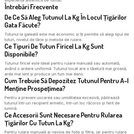
Întrebări Frecvente
De Ce Să Aleg
Tutunul La Kg
În Locul Țigărilor
Gata Făcute?
Tutunul la galeată este mai economic și îți permite să alegi tipul de
tutun, nivelul de tărie și metoda de rulare.
Ce Tipuri De
Tutun Firicel La Kg
Sunt
Disponibile?
Tutunul firicel este ideal pentru rulare manuală sau automată,
având o ardere uniformă. Tutunul tocat are o tăietură mai groasă,
arde mai lent și produce un fum mai dens.
Cum Trebuie Să Depozitez Tutunul Pentru A-I
Menține Prospețimea?
Pentru a preveni uscarea sau umiditatea excesivă, păstrează
tutunul într-un recipient ermetic, într-un loc răcoros și ferit de
lumină.
Ce Accesorii Sunt Necesare Pentru Rularea
Țigărilor Cu
Tutun La Kg
?
Pentru rulare manuală ai nevoie de foițe și filtre, iar pentru rulare