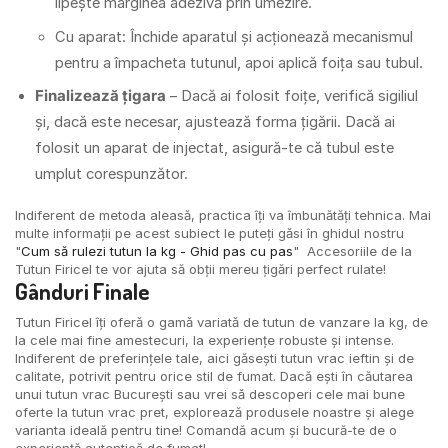
lipește marginea adezivă prin umezire.
Cu aparat: Închide aparatul și acționează mecanismul
pentru a împacheta tutunul, apoi aplică foița sau tubul.
Finalizează țigara
– Dacă ai folosit foițe, verifică sigiliul
și, dacă este necesar, ajustează forma țigării. Dacă ai
folosit un aparat de injectat, asigură-te că tubul este
umplut corespunzător.
Indiferent de metoda aleasă, practica îți va îmbunătăți tehnica. Mai
multe informații pe acest subiect le puteți găsi în ghidul nostru
"
Cum să rulezi tutun la kg - Ghid pas cu pas
" Accesoriile de la
Tutun Firicel te vor ajuta să obții mereu țigări perfect rulate!
Gânduri Finale
Tutun Firicel îți oferă o gamă variată de tutun de vanzare la kg, de
la cele mai fine amestecuri, la experiențe robuste și intense.
Indiferent de preferințele tale, aici găsești tutun vrac ieftin și de
calitate, potrivit pentru orice stil de fumat. Dacă ești în căutarea
unui tutun vrac București sau vrei să descoperi cele mai bune
oferte la tutun vrac pret, explorează produsele noastre și alege
varianta ideală pentru tine! Comandă acum și bucură-te de o
experiență autentică de fumat!