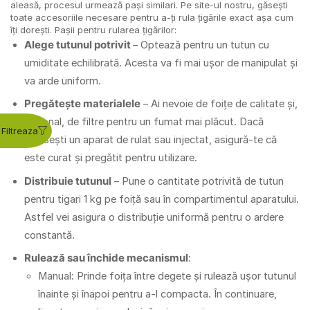
aleasă, procesul urmează pași similari. Pe site-ul nostru, găsești
toate accesoriile necesare pentru a-ți rula țigările exact așa cum
îți dorești. Pașii pentru rularea țigărilor:
Alege tutunul potrivit
– Optează pentru un tutun cu
umiditate echilibrată. Acesta va fi mai ușor de manipulat și
va arde uniform.
Pregătește materialele
– Ai nevoie de foițe de calitate și,
opțional, de filtre pentru un fumat mai plăcut. Dacă
folosești un aparat de rulat sau injectat, asigură-te că
este curat și pregătit pentru utilizare.
Distribuie tutunul
– Pune o cantitate potrivită de tutun
pentru tigari 1 kg pe foiță sau în compartimentul aparatului.
Astfel vei asigura o distribuție uniformă pentru o ardere
constantă.
Rulează sau închide mecanismul
:
Manual: Prinde foița între degete și rulează ușor tutunul
înainte și înapoi pentru a-l compacta. În continuare,