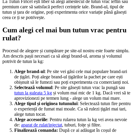
La Tutun Firicel ești liber să alegi amestecul de tutun vrac ieftin sau
premium care să satisfacă perfect cerințele tale. Brand-ul, tipul de
tutun și țara de origine, poți experimenta orice variație până găsești
ceea ce ți se potrivește.
Cum alegi cel mai bun
tutun vrac
pentru
rulat?
Procesul de alegere și cumpărare pe site-ul nostru este foarte simplu.
Am descris pașii necesari ca să alegi brand-ul, aroma și volumul
potrivit de tutun la kg:
Alege brand-ul
: Pe site vei găsi cele mai populare brand-uri
de țigări. Poți alege brand-ul țigărilor la pachet pe care ești
obișnuit să le fumezi sau poți experimenta cu comercianți noi.
Selectează volumul
: Pe site găsești tutun vrac la pungă sau
tutun la galeata 5 kg
și volum mai mic de 1 kg. Dacă vrei să te
aprovizionezi pe termen lung - alege un volum mai mare.
Alege tipul și originea tutunului
: Selectează tutun fire pentru
o experiență de fumat mai moale. Ca să rulezi țigări mai tari,
alege tutun tocat.
Alege accesoriile
: Pentru rularea tutun la kg vei avea nevoie
de:
aparat de rulat/injectat
, tuburi, foițe și filtre.
Finalizează comanda:
După ce ai adăugat în coșul de