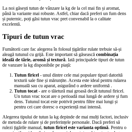
La noi găsești tutun de vânzare la kg de la cel mai fin și aromat,
până la variante mai robuste. Astfel, chiar dacă preferi un fum dens
și puternic, poți găsi tutun vrac pret convenabil la o calitate
excelentă.
Tipuri de tutun vrac
Fumătorii care fac alegerea în folosul țigărilor rulate trebuie să-și
aleagă tutunul cu grijă. Este important să găsească
combinația
ideală de tărie, aromă și textură
. Iată principalele tipuri de tutun
de vanzare la kg disponibile pe piață:
Tutun firicel
- unul dintre cele mai populare tipuri datorită
texturii sale fine și mărunțite. Acesta este ideal pentru rularea
manuală sau cu aparat, asigurând o ardere uniformă .
Tutun tocat
- are o tăietură mai groasă decât tutunul firicel.
Un tutun vrac tocat are o perioadă mai lungă de ardere și fum
dens. Tutunul tocat este potrivit pentru filtre mai lungi și
pentru cei care doresc o experiență mai intensă.
Alegerea tipului de tutun la kg depinde de mai mulți factori, inclusiv
de metoda de rulare și de preferințele personale. Dacă preferi să
rulezi țigările manual,
tutun firicel este varianta optimă
. Pentru o