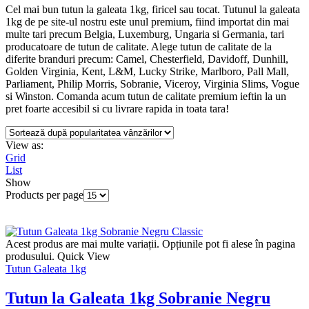
Cel mai bun tutun la galeata 1kg, firicel sau tocat. Tutunul la galeata
1kg de pe site-ul nostru este unul premium, fiind importat din mai
multe tari precum Belgia, Luxemburg, Ungaria si Germania, tari
producatoare de tutun de calitate. Alege tutun de calitate de la
diferite branduri precum: Camel, Chesterfield, Davidoff, Dunhill,
Golden Virginia, Kent, L&M, Lucky Strike, Marlboro, Pall Mall,
Parliament, Philip Morris, Sobranie, Viceroy, Virginia Slims, Vogue
si Winston. Comanda acum tutun de calitate premium ieftin la un
pret foarte accesibil si cu livrare rapida in toata tara!
View as:
Grid
List
Show
Products per page
Acest produs are mai multe variații. Opțiunile pot fi alese în pagina
produsului.
Quick View
Tutun Galeata 1kg
Tutun la Galeata 1kg Sobranie Negru