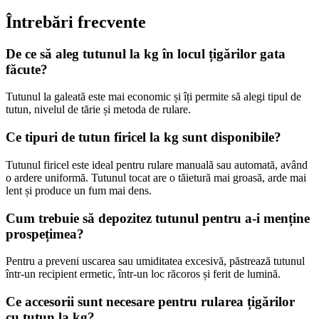
Întrebări frecvente
De ce să aleg
tutunul la kg
în locul țigărilor gata
făcute?
Tutunul la galeată este mai economic și îți permite să alegi tipul de
tutun, nivelul de tărie și metoda de rulare.
Ce tipuri de
tutun firicel la kg
sunt disponibile?
Tutunul firicel este ideal pentru rulare manuală sau automată, având
o ardere uniformă. Tutunul tocat are o tăietură mai groasă, arde mai
lent și produce un fum mai dens.
Cum trebuie să depozitez tutunul pentru a-i menține
prospețimea?
Pentru a preveni uscarea sau umiditatea excesivă, păstrează tutunul
într-un recipient ermetic, într-un loc răcoros și ferit de lumină.
Ce accesorii sunt necesare pentru rularea țigărilor
cu
tutun la kg
?