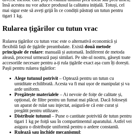
însă acestea nu vor aduce produsul la calitatea inițială. Totuși, cel
mai sigur este să aveți grijă în ce condiții păstrați un tutun pentru
tigari 1 kg.
Rularea țigărilor cu
tutun vrac
Rularea țigărilor cu tutun vrac este o alternativă economică și
flexibilă față de țigările preambalate. Există
două metode
principale de rulare
: manuală și automată. Indiferent de metoda
aleasă, procesul urmează pași similari. Pe site-ul nostru, găsești toate
accesoriile necesare pentru a-ți rula țigările exact așa cum îți dorești.
Pașii pentru rularea țigărilor:
Alege tutunul potrivit
– Optează pentru un tutun cu
umiditate echilibrată. Acesta va fi mai ușor de manipulat și va
arde uniform.
Pregătește materialele
– Ai nevoie de foițe de calitate și,
opțional, de filtre pentru un fumat mai plăcut. Dacă folosești
un aparat de rulat sau injectat, asigură-te că este curat și
pregătit pentru utilizare.
Distribuie tutunul
– Pune o cantitate potrivită de tutun pentru
tigari 1 kg pe foiță sau în compartimentul aparatului. Astfel vei
asigura o distribuție uniformă pentru o ardere constantă.
Rulează sau închide mecanismul
: