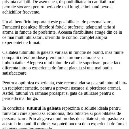
privinta calitatii. De asemenea, disponibilitatea in cantitati mari
permite stocarea pentru perioade mai lungi, eliminand nevoia
achizitiilor frecvente.
Un alt beneficiu important este posibilitatea de personalizare.
Fumatorii pot alege filtrele si foitele preferate, adaptand taria si
aroma in functie de preferinte. Aceasta flexibilitate atrage din ce in
ce mai multi utilizatori, oferindu-le control complet asupra
experientei de fumat.
Calitatea tutunului la galeata variaza in functie de brand, insa multe
companii ofera produse premium cu arome naturale sau
imbunatatite. Alegerea unui tutun de calitate superioara poate face
diferenta intre o experienta de fumat placuta si una mai putin
satisfacatoare.
Pentru a optimiza experienta, este recomandat sa pastrati tutunul intr-
un recipient ermetic, pentru a preveni uscarea si pierderea aromei.
Astfel, tutunul va ramane proaspat si gata de utilizare pentru o
perioada mai lunga.
In concluzie,
tutunul la galeata
reprezinta o solutie ideala pentru
fumatorii care apreciaza economia, flexibilitatea si posibilitatea de
personalizare. Prin alegerea unui produs de calitate si prin pastrarea
acestuia in conditii optime, va puteti bucura de o experienta de fumat
adaptata nevoilor personale.