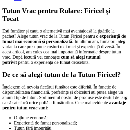
Tutun Vrac
pentru Rulare: Firicel și
Tocat
Ești fumător și cauți o alternativă mai avantajoasă la țigările la
pachet? Alege tutun vrac de la Tutun Firicel pentru o
experiență de
fumat mai economă și personalizată
. În ultimii ani, fumătorii aleg
varianta care presupune costuri mai mici și experiență diversă. În
acest articol, am cules cea mai importantă informație despre tutun
vrac. După lectură vei cunoaște
cum să alegi tutunul
potrivit
pentru o experiență de fumat deosebită.
De ce să alegi tutun de la Tutun Firicel?
Înțelegem că nevoia fiecărui fumător este diferită. În funcție de
disponibilitatea financiară, preferințe și obiceiuri ați putea alege un
anumit tip de tutun. Sortimentul nostru de produse este destul de larg
ca să satisfacă orice poftă a fumătorilor. Cele mai evidente
avantaje
pentru tutun vrac sunt
:
Opțiune economă;
Experiență de fumat personalizată;
Tutun fără impurități.