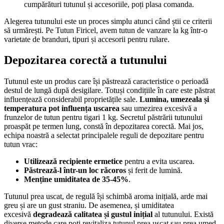
cumpărături tutunul și accesoriile, poți plasa comanda.
Alegerea tutunului este un proces simplu atunci când știi ce criterii
să urmărești. Pe Tutun Firicel, avem tutun de vanzare la kg într-o
varietate de branduri, tipuri și accesorii pentru rulare.
Depozitarea corectă a tutunului
Tutunul este un produs care își păstrează caracteristice o perioadă
destul de lungă după desigilare. Totuși condițiile în care este păstrat
influențează considerabil proprietățile sale.
Lumina, umezeala și
temperatura pot influența uscarea
sau umezirea excesivă a
frunzelor de tutun pentru tigari 1 kg. Secretul păstrării tutunului
proaspăt pe termen lung, constă în depozitarea corectă. Mai jos,
echipa noastră a selectat principalele reguli de depozitare pentru
tutun vrac:
Utilizează recipiente ermetice
pentru a evita uscarea.
Păstrează-l într-un loc răcoros
și ferit de lumină.
Menține umiditatea de 35-45%
.
Tutunul prea uscat, de regulă își schimbă aroma inițială, arde mai
greu și are un gust straniu. De asemenea, și umiditatea
excesivă
degradează calitatea și gustul inițial
al tutunului. Există
diverse metode care poți revitaliza tutunul prea uscat sau prea umed,