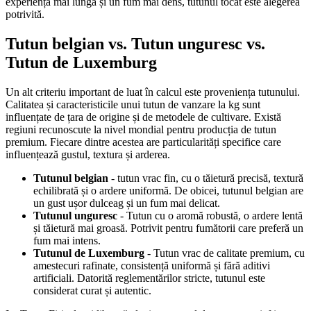
experiență mai lungă și un fum mai dens, tutunul tocat este alegerea
potrivită.
Tutun belgian vs. Tutun unguresc vs.
Tutun de Luxemburg
Un alt criteriu important de luat în calcul este proveniența tutunului.
Calitatea și caracteristicile unui tutun de vanzare la kg sunt
influențate de țara de origine și de metodele de cultivare. Există
regiuni recunoscute la nivel mondial pentru producția de tutun
premium. Fiecare dintre acestea are particularități specifice care
influențează gustul, textura și arderea.
Tutunul belgian
- tutun vrac fin, cu o tăietură precisă, textură
echilibrată și o ardere uniformă. De obicei, tutunul belgian are
un gust ușor dulceag și un fum mai delicat.
Tutunul unguresc
- Tutun cu o aromă robustă, o ardere lentă
și tăietură mai groasă. Potrivit pentru fumătorii care preferă un
fum mai intens.
Tutunul de Luxemburg
- Tutun vrac de calitate premium, cu
amestecuri rafinate, consistență uniformă și fără aditivi
artificiali. Datorită reglementărilor stricte, tutunul este
considerat curat și autentic.