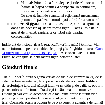
Manual: Prinde foița între degete și rulează ușor tutunul
înainte și înapoi pentru a-l compacta. În continuare,
lipește marginea adezivă prin umezire.
Cu aparat: Închide aparatul și acționează mecanismul
pentru a împacheta tutunul, apoi aplică foița sau tubul.
Finalizează țigara
– Dacă ai folosit foițe, verifică sigiliul și,
dacă este necesar, ajustează forma țigării. Dacă ai folosit un
aparat de injectat, asigură-te că tubul este umplut
corespunzător.
Indiferent de metoda aleasă, practica îți va îmbunătăți tehnica. Mai
multe informații pe acest subiect le puteți găsi în ghidul nostru "
Cum
să rulezi tutun la kg - Ghid pas cu pas
" Accesoriile de la Tutun
Firicel te vor ajuta să obții mereu țigări perfect rulate!
Gânduri finale
Tutun Firicel îți oferă o gamă variată de tutun de vanzare la kg, de la
cele mai fine amestecuri, la experiențe robuste și intense. Indiferent
de preferințele tale, aici găsești tutun vrac ieftin și de calitate, potrivit
pentru orice stil de fumat. Dacă ești în căutarea unui tutun vrac
București sau vrei să descoperi cele mai bune oferte la tutun vrac
pret, explorează produsele noastre și alege varianta ideală pentru
tine! Comandă acum și bucură-te de o experiență autentică de fumat!