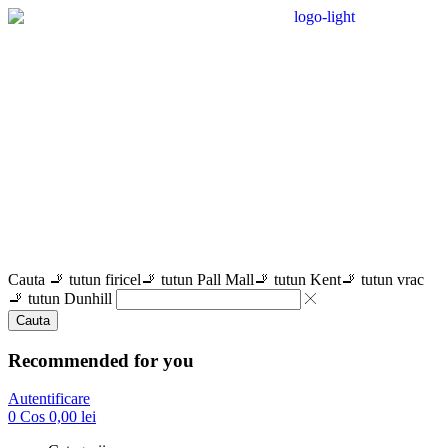
Cauta
🚬 tutun firicel
🚬 tutun Pall Mall
🚬 tutun Kent
🚬 tutun vrac
🚬 tutun Dunhill
Cauta
Recommended for you
Autentificare
0
Cos
0,00
lei