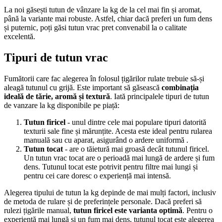
La noi găsești tutun de vânzare la kg de la cel mai fin și aromat,
până la variante mai robuste. Astfel, chiar dacă preferi un fum dens
și puternic, poți găsi tutun vrac pret convenabil la o calitate
excelentă.
Tipuri de tutun vrac
Fumătorii care fac alegerea în folosul țigărilor rulate trebuie să-și
aleagă tutunul cu grijă. Este important să găsească
combinația
ideală de tărie, aromă și textură
. Iată principalele tipuri de tutun
de vanzare la kg disponibile pe piață:
Tutun firicel
- unul dintre cele mai populare tipuri datorită
texturii sale fine și mărunțite. Acesta este ideal pentru rularea
manuală sau cu aparat, asigurând o ardere uniformă .
Tutun tocat
- are o tăietură mai groasă decât tutunul firicel.
Un tutun vrac tocat are o perioadă mai lungă de ardere și fum
dens. Tutunul tocat este potrivit pentru filtre mai lungi și
pentru cei care doresc o experiență mai intensă.
Alegerea tipului de tutun la kg depinde de mai mulți factori, inclusiv
de metoda de rulare și de preferințele personale. Dacă preferi să
rulezi țigările manual,
tutun firicel este varianta optimă
. Pentru o
experiență mai lungă și un fum mai dens, tutunul tocat este alegerea