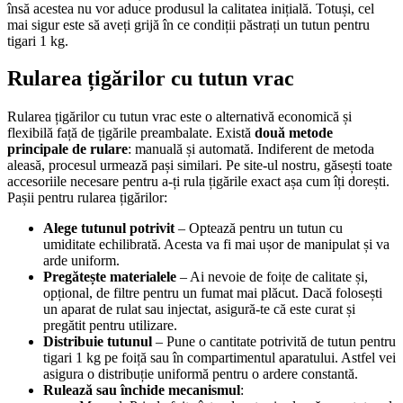
însă acestea nu vor aduce produsul la calitatea inițială. Totuși, cel
mai sigur este să aveți grijă în ce condiții păstrați un tutun pentru
tigari 1 kg.
Rularea țigărilor cu
tutun vrac
Rularea țigărilor cu tutun vrac este o alternativă economică și
flexibilă față de țigările preambalate. Există
două metode
principale de rulare
: manuală și automată. Indiferent de metoda
aleasă, procesul urmează pași similari. Pe site-ul nostru, găsești toate
accesoriile necesare pentru a-ți rula țigările exact așa cum îți dorești.
Pașii pentru rularea țigărilor:
Alege tutunul potrivit
– Optează pentru un tutun cu
umiditate echilibrată. Acesta va fi mai ușor de manipulat și va
arde uniform.
Pregătește materialele
– Ai nevoie de foițe de calitate și,
opțional, de filtre pentru un fumat mai plăcut. Dacă folosești
un aparat de rulat sau injectat, asigură-te că este curat și
pregătit pentru utilizare.
Distribuie tutunul
– Pune o cantitate potrivită de tutun pentru
tigari 1 kg pe foiță sau în compartimentul aparatului. Astfel vei
asigura o distribuție uniformă pentru o ardere constantă.
Rulează sau închide mecanismul
: