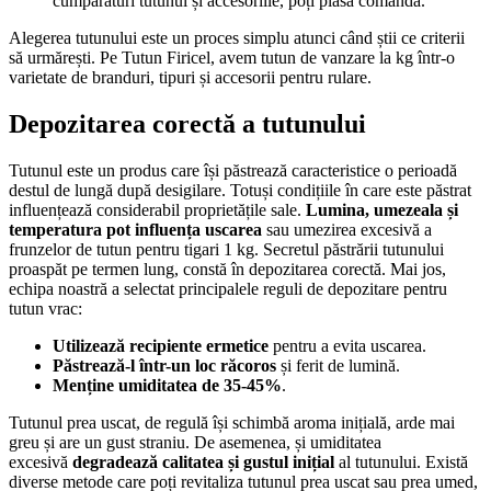
cumpărături tutunul și accesoriile, poți plasa comanda.
Alegerea tutunului este un proces simplu atunci când știi ce criterii
să urmărești. Pe Tutun Firicel, avem tutun de vanzare la kg într-o
varietate de branduri, tipuri și accesorii pentru rulare.
Depozitarea corectă a tutunului
Tutunul este un produs care își păstrează caracteristice o perioadă
destul de lungă după desigilare. Totuși condițiile în care este păstrat
influențează considerabil proprietățile sale.
Lumina, umezeala și
temperatura pot influența uscarea
sau umezirea excesivă a
frunzelor de tutun pentru tigari 1 kg. Secretul păstrării tutunului
proaspăt pe termen lung, constă în depozitarea corectă. Mai jos,
echipa noastră a selectat principalele reguli de depozitare pentru
tutun vrac:
Utilizează recipiente ermetice
pentru a evita uscarea.
Păstrează-l într-un loc răcoros
și ferit de lumină.
Menține umiditatea de 35-45%
.
Tutunul prea uscat, de regulă își schimbă aroma inițială, arde mai
greu și are un gust straniu. De asemenea, și umiditatea
excesivă
degradează calitatea și gustul inițial
al tutunului. Există
diverse metode care poți revitaliza tutunul prea uscat sau prea umed,