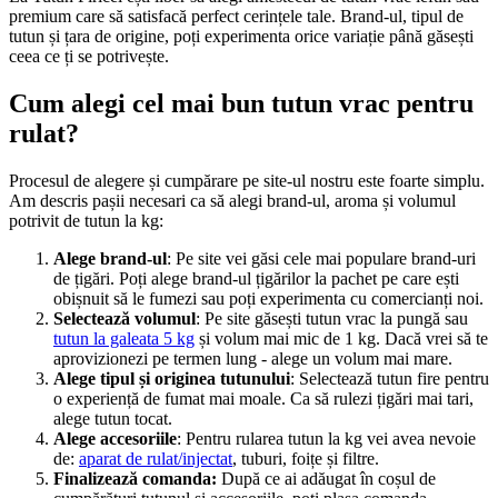
premium care să satisfacă perfect cerințele tale. Brand-ul, tipul de
tutun și țara de origine, poți experimenta orice variație până găsești
ceea ce ți se potrivește.
Cum alegi cel mai bun
tutun vrac
pentru
rulat?
Procesul de alegere și cumpărare pe site-ul nostru este foarte simplu.
Am descris pașii necesari ca să alegi brand-ul, aroma și volumul
potrivit de tutun la kg:
Alege brand-ul
: Pe site vei găsi cele mai populare brand-uri
de țigări. Poți alege brand-ul țigărilor la pachet pe care ești
obișnuit să le fumezi sau poți experimenta cu comercianți noi.
Selectează volumul
: Pe site găsești tutun vrac la pungă sau
tutun la galeata 5 kg
și volum mai mic de 1 kg. Dacă vrei să te
aprovizionezi pe termen lung - alege un volum mai mare.
Alege tipul și originea tutunului
: Selectează tutun fire pentru
o experiență de fumat mai moale. Ca să rulezi țigări mai tari,
alege tutun tocat.
Alege accesoriile
: Pentru rularea tutun la kg vei avea nevoie
de:
aparat de rulat/injectat
, tuburi, foițe și filtre.
Finalizează comanda:
După ce ai adăugat în coșul de