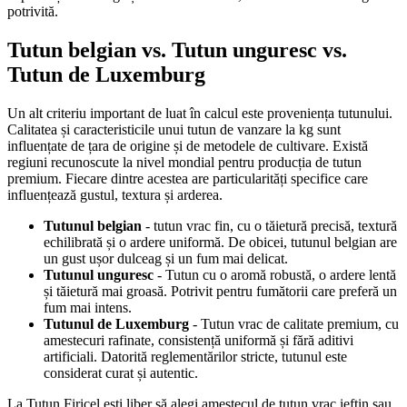
potrivită.
Tutun belgian vs. Tutun unguresc vs.
Tutun de Luxemburg
Un alt criteriu important de luat în calcul este proveniența tutunului.
Calitatea și caracteristicile unui tutun de vanzare la kg sunt
influențate de țara de origine și de metodele de cultivare. Există
regiuni recunoscute la nivel mondial pentru producția de tutun
premium. Fiecare dintre acestea are particularități specifice care
influențează gustul, textura și arderea.
Tutunul belgian
- tutun vrac fin, cu o tăietură precisă, textură
echilibrată și o ardere uniformă. De obicei, tutunul belgian are
un gust ușor dulceag și un fum mai delicat.
Tutunul unguresc
- Tutun cu o aromă robustă, o ardere lentă
și tăietură mai groasă. Potrivit pentru fumătorii care preferă un
fum mai intens.
Tutunul de Luxemburg
- Tutun vrac de calitate premium, cu
amestecuri rafinate, consistență uniformă și fără aditivi
artificiali. Datorită reglementărilor stricte, tutunul este
considerat curat și autentic.
La Tutun Firicel ești liber să alegi amestecul de tutun vrac ieftin sau