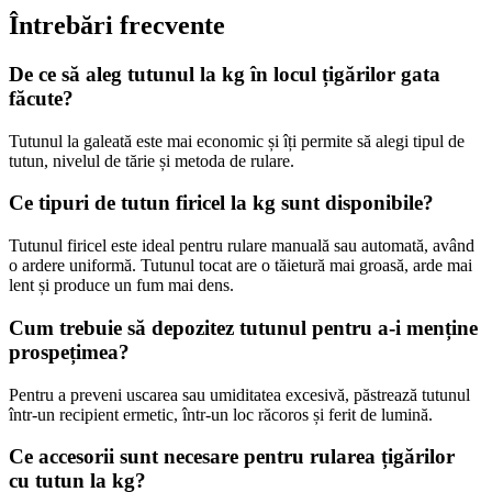
Întrebări frecvente
De ce să aleg
tutunul la kg
în locul țigărilor gata
făcute?
Tutunul la galeată este mai economic și îți permite să alegi tipul de
tutun, nivelul de tărie și metoda de rulare.
Ce tipuri de
tutun firicel la kg
sunt disponibile?
Tutunul firicel este ideal pentru rulare manuală sau automată, având
o ardere uniformă. Tutunul tocat are o tăietură mai groasă, arde mai
lent și produce un fum mai dens.
Cum trebuie să depozitez tutunul pentru a-i menține
prospețimea?
Pentru a preveni uscarea sau umiditatea excesivă, păstrează tutunul
într-un recipient ermetic, într-un loc răcoros și ferit de lumină.
Ce accesorii sunt necesare pentru rularea țigărilor
cu
tutun la kg
?