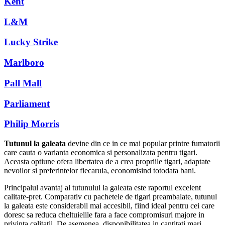
Kent
L&M
Lucky Strike
Marlboro
Pall Mall
Parliament
Philip Morris
Tutunul la galeata
devine din ce in ce mai popular printre fumatorii
care cauta o varianta economica si personalizata pentru tigari.
Aceasta optiune ofera libertatea de a crea propriile tigari, adaptate
nevoilor si preferintelor fiecaruia, economisind totodata bani.
Principalul avantaj al tutunului la galeata este raportul excelent
calitate-pret. Comparativ cu pachetele de tigari preambalate, tutunul
la galeata este considerabil mai accesibil, fiind ideal pentru cei care
doresc sa reduca cheltuielile fara a face compromisuri majore in
privinta calitatii. De asemenea, disponibilitatea in cantitati mari