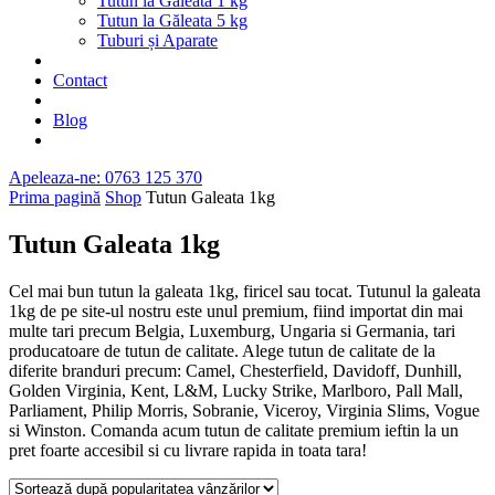
Tutun la Găleată 1 kg
Tutun la Găleata 5 kg
Tuburi și Aparate
Contact
Blog
Apeleaza-ne: 0763 125 370
Prima pagină
Shop
Tutun Galeata 1kg
Tutun Galeata 1kg
Cel mai bun tutun la galeata 1kg, firicel sau tocat. Tutunul la galeata
1kg de pe site-ul nostru este unul premium, fiind importat din mai
multe tari precum Belgia, Luxemburg, Ungaria si Germania, tari
producatoare de tutun de calitate. Alege tutun de calitate de la
diferite branduri precum: Camel, Chesterfield, Davidoff, Dunhill,
Golden Virginia, Kent, L&M, Lucky Strike, Marlboro, Pall Mall,
Parliament, Philip Morris, Sobranie, Viceroy, Virginia Slims, Vogue
si Winston. Comanda acum tutun de calitate premium ieftin la un
pret foarte accesibil si cu livrare rapida in toata tara!