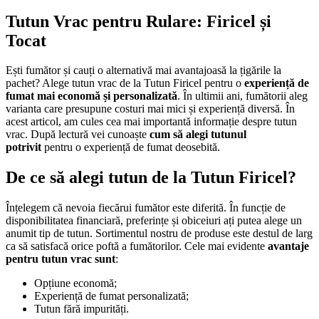
Tutun Vrac
pentru Rulare: Firicel și
Tocat
Ești fumător și cauți o alternativă mai avantajoasă la țigările la
pachet? Alege tutun vrac de la Tutun Firicel pentru o
experiență de
fumat mai economă și personalizată
. În ultimii ani, fumătorii aleg
varianta care presupune costuri mai mici și experiență diversă. În
acest articol, am cules cea mai importantă informație despre tutun
vrac. După lectură vei cunoaște
cum să alegi tutunul
potrivit
pentru o experiență de fumat deosebită.
De ce să alegi tutun de la Tutun Firicel?
Înțelegem că nevoia fiecărui fumător este diferită. În funcție de
disponibilitatea financiară, preferințe și obiceiuri ați putea alege un
anumit tip de tutun. Sortimentul nostru de produse este destul de larg
ca să satisfacă orice poftă a fumătorilor. Cele mai evidente
avantaje
pentru tutun vrac sunt
:
Opțiune economă;
Experiență de fumat personalizată;
Tutun fără impurități.