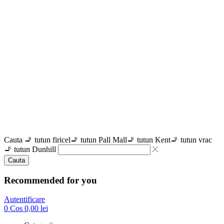
Cauta
🚬 tutun firicel
🚬 tutun Pall Mall
🚬 tutun Kent
🚬 tutun vrac
🚬 tutun Dunhill
Cauta
Recommended for you
Autentificare
0
Cos
0,00
lei