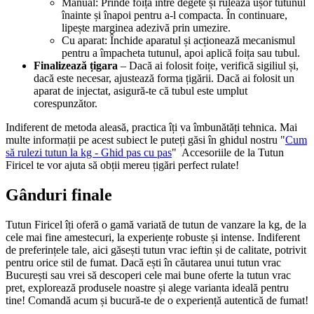
Manual: Prinde foița între degete și rulează ușor tutunul
înainte și înapoi pentru a-l compacta. În continuare,
lipește marginea adezivă prin umezire.
Cu aparat: Închide aparatul și acționează mecanismul
pentru a împacheta tutunul, apoi aplică foița sau tubul.
Finalizează țigara
– Dacă ai folosit foițe, verifică sigiliul și,
dacă este necesar, ajustează forma țigării. Dacă ai folosit un
aparat de injectat, asigură-te că tubul este umplut
corespunzător.
Indiferent de metoda aleasă, practica îți va îmbunătăți tehnica. Mai
multe informații pe acest subiect le puteți găsi în ghidul nostru "
Cum
să rulezi tutun la kg - Ghid pas cu pas
" Accesoriile de la Tutun
Firicel te vor ajuta să obții mereu țigări perfect rulate!
Gânduri finale
Tutun Firicel îți oferă o gamă variată de tutun de vanzare la kg, de la
cele mai fine amestecuri, la experiențe robuste și intense. Indiferent
de preferințele tale, aici găsești tutun vrac ieftin și de calitate, potrivit
pentru orice stil de fumat. Dacă ești în căutarea unui tutun vrac
București sau vrei să descoperi cele mai bune oferte la tutun vrac
pret, explorează produsele noastre și alege varianta ideală pentru
tine! Comandă acum și bucură-te de o experiență autentică de fumat!